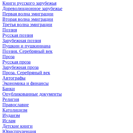
Книги русского зарубежья
Дореволюционное зарубежье
Первая волна эмиграции
Вторая волна эмиграции
Третья волна эмиграции
Поэзия
Русская поэзия
Зарубежная поэзия
Пушкин и пушкиниана
Поэзия. Серебряный век
Проза
Русская проза
Зарубежная проза
Проза. Серебряный век
Автографы
Экономика и финансы
Банки
Опубликованные документы
Религия
Православие
Католицизм
Иудаизм
Ислам
Детские книги
Юриспруденция