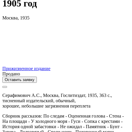
1905 год
Москва, 1935
Прижизненное издание
Продано
Оставить заявку
Серафимович А.С.,
Москва,
Гослитиздат,
1935,
363 с.,
тисненный издательский,
обычный,
хорошее, небольшие загрязнения переплета
Сборник рассказов: По следам - Оцененная голова - Стена -
На площади - У холодного моря - Гуси - Сопка с крестами -
История одной забастовки - Не ожидал - Памятник - Бунт -
Зарева - Долговязый - Среди ночи - Похоронный марш -