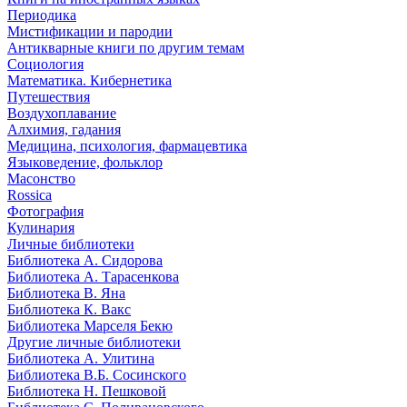
Периодика
Мистификации и пародии
Антикварные книги по другим темам
Социология
Математика. Кибернетика
Путешествия
Воздухоплавание
Алхимия, гадания
Медицина, психология, фармацевтика
Языковедение, фольклор
Масонство
Rossica
Фотография
Кулинария
Личные библиотеки
Библиотека А. Сидорова
Библиотека А. Тарасенкова
Библиотека В. Яна
Библиотека К. Вакс
Библиотека Марселя Бекю
Другие личные библиотеки
Библиотека А. Улитина
Библиотека В.Б. Сосинского
Библиотека Н. Пешковой