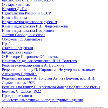
Библиотека С. Поливановского
О старых книгах
Издания ДиПи
Издательства России и СССР
Книги Детгиза
Издательства русского зарубежья
Книги издательства И.П. Ладыжникова
Книги издательства Посредник
Листки Свободного слова
Обложки Ю. Анненкова
Прайс-лист
Статьи и рецензии
Библиотека Гешен
О Викторе Петровиче Обнинском
Печатные издания сочинений Л. Н. Толстого
Редкий экземпляр книги А. Пушкина
Рецензии на книгу П. Пирлинга "Не умер ли католиком
Александр Первый?"
Рецензия на книгу А. Толстой Аэлита Берлин, изд. И.П.
Ладыжникова, 1923
Рецензия на книгу Н. Арсеньева Жажда подлинного бытия
Берлин, С. Ефрон, 1922
Проданные книги
Уничтоженные тиражи и подцензурные издания