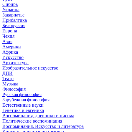
Сибирь
Украина
Закарпатье
Прибалтика
Белоруссия
Европа
Чехия
Азия
Америки
Африка
Искусство
Архитектура
Изобразительное искусство
ДПИ
Театр
Музыка
Философия
Русская философия
Зарубежная философия
Естественные науки
Генетика и евгеника
Воспоминания, дневники и письма
Политические воспоминания
Воспоминания. Искусство и литература
Книги на иностранных языках