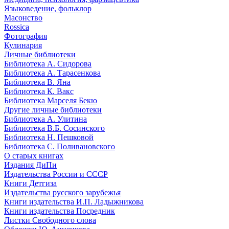
Языковедение, фольклор
Масонство
Rossica
Фотография
Кулинария
Личные библиотеки
Библиотека А. Сидорова
Библиотека А. Тарасенкова
Библиотека В. Яна
Библиотека К. Вакс
Библиотека Марселя Бекю
Другие личные библиотеки
Библиотека А. Улитина
Библиотека В.Б. Сосинского
Библиотека Н. Пешковой
Библиотека С. Поливановского
О старых книгах
Издания ДиПи
Издательства России и СССР
Книги Детгиза
Издательства русского зарубежья
Книги издательства И.П. Ладыжникова
Книги издательства Посредник
Листки Свободного слова