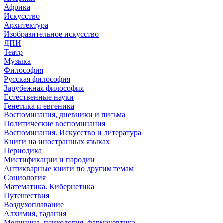
Африка
Искусство
Архитектура
Изобразительное искусство
ДПИ
Театр
Музыка
Философия
Русская философия
Зарубежная философия
Естественные науки
Генетика и евгеника
Воспоминания, дневники и письма
Политические воспоминания
Воспоминания. Искусство и литература
Книги на иностранных языках
Периодика
Мистификации и пародии
Антикварные книги по другим темам
Социология
Математика. Кибернетика
Путешествия
Воздухоплавание
Алхимия, гадания
Медицина, психология, фармацевтика