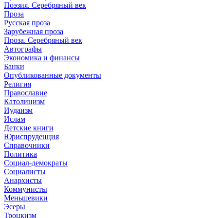
Поэзия. Серебряный век
Проза
Русская проза
Зарубежная проза
Проза. Серебряный век
Автографы
Экономика и финансы
Банки
Опубликованные документы
Религия
Православие
Католицизм
Иудаизм
Ислам
Детские книги
Юриспруденция
Справочники
Политика
Социал-демократы
Социалисты
Анархисты
Коммунисты
Меньшевики
Эсеры
Троцкизм