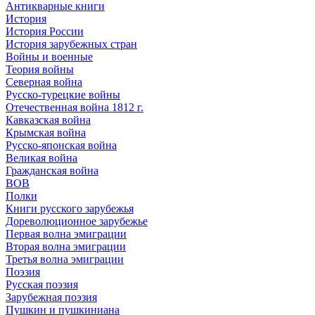
Антикварные книги
История
История России
История зарубежных стран
Войны и военные
Теория войны
Северная война
Русско-турецкие войны
Отечественная война 1812 г.
Кавказская война
Крымская война
Русско-японская война
Великая война
Гражданская война
ВОВ
Полки
Книги русского зарубежья
Дореволюционное зарубежье
Первая волна эмиграции
Вторая волна эмиграции
Третья волна эмиграции
Поэзия
Русская поэзия
Зарубежная поэзия
Пушкин и пушкиниана