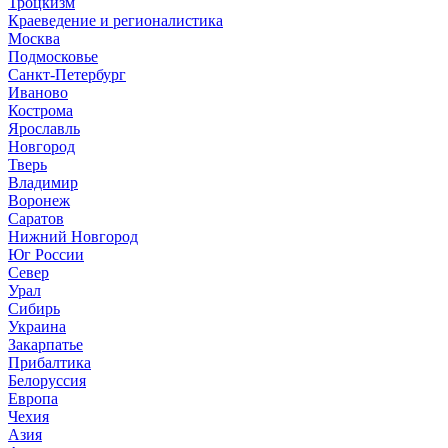
Троцкизм
Краеведение и регионалистика
Москва
Подмосковье
Санкт-Петербург
Иваново
Кострома
Ярославль
Новгород
Тверь
Владимир
Воронеж
Саратов
Нижний Новгород
Юг России
Север
Урал
Сибирь
Украина
Закарпатье
Прибалтика
Белоруссия
Европа
Чехия
Азия