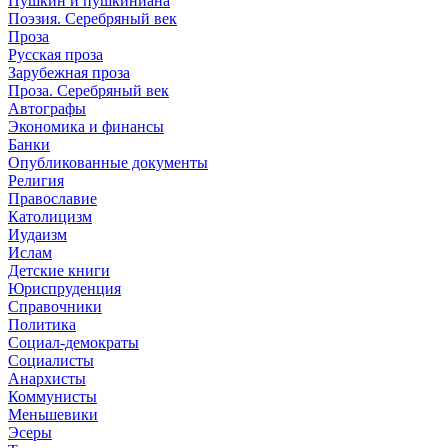
Пушкин и пушкиниана
Поэзия. Серебряный век
Проза
Русская проза
Зарубежная проза
Проза. Серебряный век
Автографы
Экономика и финансы
Банки
Опубликованные документы
Религия
Православие
Католицизм
Иудаизм
Ислам
Детские книги
Юриспруденция
Справочники
Политика
Социал-демократы
Социалисты
Анархисты
Коммунисты
Меньшевики
Эсеры