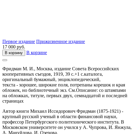
Первое издание
Прижизненное издание
17 000 руб.
В корзине
В корзину
Фридман М. И.,
Москва,
издание Совета Всероссийских
кооперативных съездов,
1919,
39 с.+1 с.каталога,
оригинальный бумажный,
энциклопедический,
текста - хорошее, широкие поля, потрепаны корешок и края
обложек, но библиотечный экз. См.Описание: со штампами
на обложках, титуле, первых двух, семнадцатой и последней
страницах
Автор книги Михаил Иссидорович Фридман (1875-1921) -
крупный русский ученый в области финансовой науки,
профессор Петербургского политехнического института. В
Московском университете он учился у А. Чупрова, И. Янжула,
А. Мануйлова, И. Озерова.