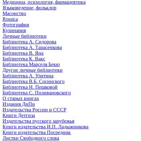
Медицина, психология, фармацевтика
Языковедение, фольклор
Масонство
Rossica
Фотография
Кулинария
Личные библиотеки
Библиотека А. Сидорова
Библиотека А. Тарасенкова
Библиотека В. Яна
Библиотека К. Вакс
Библиотека Марселя Бекю
Другие личные библиотеки
Библиотека А. Улитина
Библиотека В.Б. Сосинского
Библиотека Н. Пешковой
Библиотека С. Поливановского
О старых книгах
Издания ДиПи
Издательства России и СССР
Книги Детгиза
Издательства русского зарубежья
Книги издательства И.П. Ладыжникова
Книги издательства Посредник
Листки Свободного слова