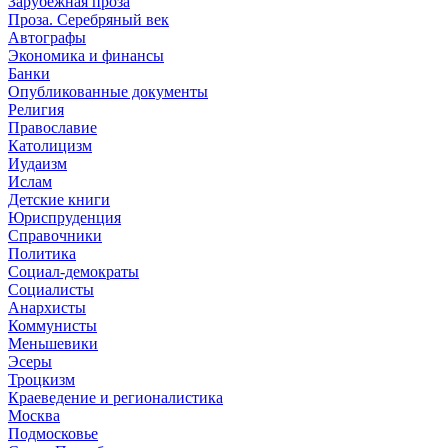
Зарубежная проза
Проза. Серебряный век
Автографы
Экономика и финансы
Банки
Опубликованные документы
Религия
Православие
Католицизм
Иудаизм
Ислам
Детские книги
Юриспруденция
Справочники
Политика
Социал-демократы
Социалисты
Анархисты
Коммунисты
Меньшевики
Эсеры
Троцкизм
Краеведение и регионалистика
Москва
Подмосковье