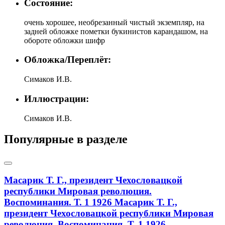
Состояние:
очень хорошее, необрезанный чистый экземпляр, на
задней обложке пометки букинистов карандашом, на
обороте обложки шифр
Обложка/Переплёт:
Симаков И.В.
Иллюстрации:
Симаков И.В.
Популярные в разделе
Масарик Т. Г., президент Чехословацкой
республики Мировая революция.
Воспоминания. Т. 1 1926
Масарик Т. Г.,
президент Чехословацкой республики Мировая
революция. Воспоминания. Т. 1 1926