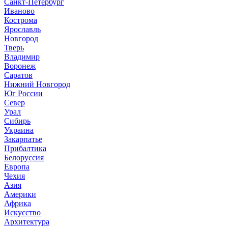
Санкт-Петербург
Иваново
Кострома
Ярославль
Новгород
Тверь
Владимир
Воронеж
Саратов
Нижний Новгород
Юг России
Север
Урал
Сибирь
Украина
Закарпатье
Прибалтика
Белоруссия
Европа
Чехия
Азия
Америки
Африка
Искусство
Архитектура