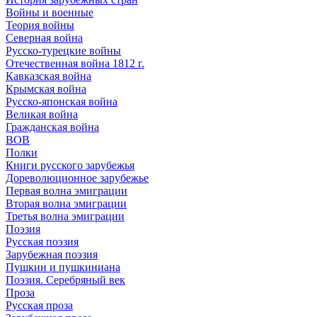
Войны и военные
Теория войны
Северная война
Русско-турецкие войны
Отечественная война 1812 г.
Кавказская война
Крымская война
Русско-японская война
Великая война
Гражданская война
ВОВ
Полки
Книги русского зарубежья
Дореволюционное зарубежье
Первая волна эмиграции
Вторая волна эмиграции
Третья волна эмиграции
Поэзия
Русская поэзия
Зарубежная поэзия
Пушкин и пушкиниана
Поэзия. Серебряный век
Проза
Русская проза