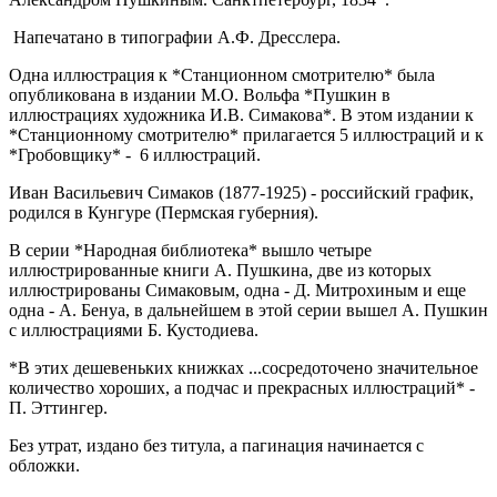
Напечатано в типографии А.Ф. Дресслера.
Одна иллюстрация к *Станционном смотрителю* была
опубликована в издании М.О. Вольфа *Пушкин в
иллюстрациях художника И.В. Симакова*. В этом издании к
*Станционному смотрителю* прилагается 5 иллюстраций и к
*Гробовщику* - 6 иллюстраций.
Иван Васильевич Симаков (1877-1925) - российский график,
родился в Кунгуре (Пермская губерния).
В серии *Народная библиотека* вышло четыре
иллюстрированные книги А. Пушкина, две из которых
иллюстрированы Симаковым, одна - Д. Митрохиным и еще
одна - А. Бенуа, в дальнейшем в этой серии вышел А. Пушкин
с иллюстрациями Б. Кустодиева.
*В этих дешевеньких книжках ...сосредоточено значительное
количество хороших, а подчас и прекрасных иллюстраций* -
П. Эттингер.
Без утрат, издано без титула, а пагинация начинается с
обложки.