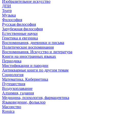
Изобразительное искусство
ДПИ
Театр
Музыка
Философия
Русская философия
Зарубежная философия
Естественные науки
Генетика и евгеника
Воспоминания, дневники и письма
Политические воспоминания
Воспоминания. Искусство и литература
Книги на иностранных языках
Периодика
Мистификации и пародии
Антикварные книги по другим темам
Социология
Математика. Кибернетика
Путешествия
Воздухоплавание
Алхимия, гадания
Медицина, психология, фармацевтика
Языковедение, фольклор
Масонство
Rossica