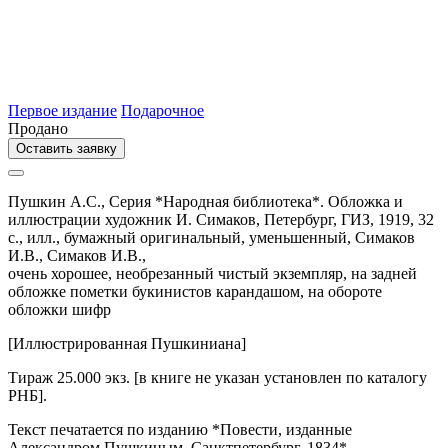
Первое издание
Подарочное
Продано
Оставить заявку
Пушкин А.С.,
Серия *Народная библиотека*. Обложка и
иллюстрации художник И. Симаков,
Петербург,
ГИЗ,
1919,
32
с., илл.,
бумажный оригинальный,
уменьшенный,
Симаков
И.В.,
Симаков И.В.,
очень хорошее, необрезанный чистый экземпляр, на задней
обложке пометки букинистов карандашом, на обороте
обложки шифр
[Иллюстрированная Пушкиниана]
Тираж 25.000 экз. [в книге не указан установлен по каталогу
РНБ].
Текст печатается по изданию *Повести, изданные
Александром Пушкиным. Санктпетербург, 1834*.