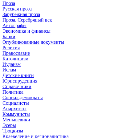
Проза
Русская проза
Зарубежная проза
Проза. Серебряный век
Автографы
Экономика и финансы
Банки
Опубликованные документы
Религия
Православие
Католицизм
Иудаизм
Ислам
Детские книги
Юриспруденция
Справочники
Политика
Социал-демократы
Социалисты
Анархисты
Коммунисты
Меньшевики
Эсеры
Троцкизм
Краеведение и регионалистика