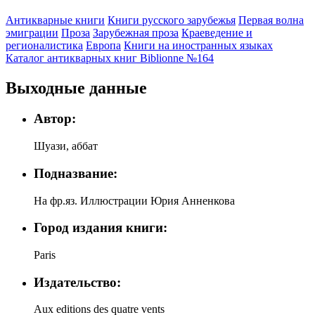
Антикварные книги
Книги русского зарубежья
Первая волна
эмиграции
Проза
Зарубежная проза
Краеведение и
регионалистика
Европа
Книги на иностранных языках
Каталог антикварных книг Biblionne №164
Выходные данные
Автор:
Шуази, аббат
Подназвание:
На фр.яз. Иллюстрации Юрия Анненкова
Город издания книги:
Paris
Издательство:
Aux editions des quatre vents