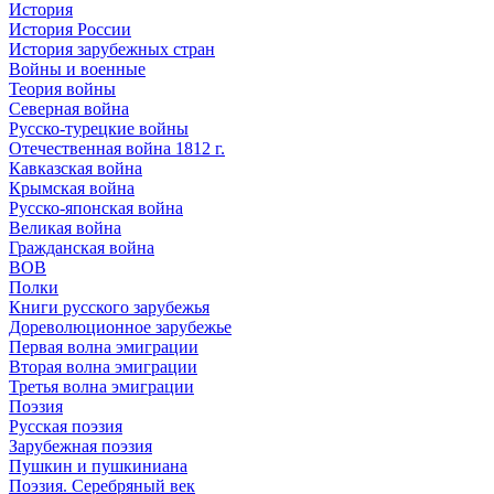
История
История России
История зарубежных стран
Войны и военные
Теория войны
Северная война
Русско-турецкие войны
Отечественная война 1812 г.
Кавказская война
Крымская война
Русско-японская война
Великая война
Гражданская война
ВОВ
Полки
Книги русского зарубежья
Дореволюционное зарубежье
Первая волна эмиграции
Вторая волна эмиграции
Третья волна эмиграции
Поэзия
Русская поэзия
Зарубежная поэзия
Пушкин и пушкиниана
Поэзия. Серебряный век