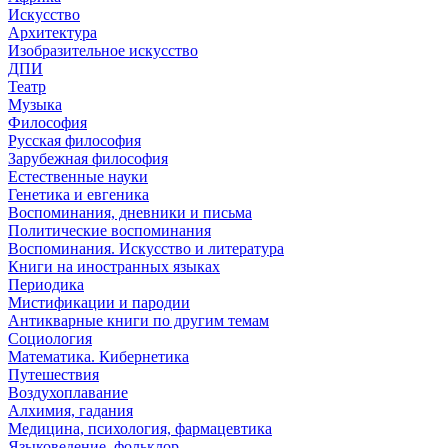
Искусство
Архитектура
Изобразительное искусство
ДПИ
Театр
Музыка
Философия
Русская философия
Зарубежная философия
Естественные науки
Генетика и евгеника
Воспоминания, дневники и письма
Политические воспоминания
Воспоминания. Искусство и литература
Книги на иностранных языках
Периодика
Мистификации и пародии
Антикварные книги по другим темам
Социология
Математика. Кибернетика
Путешествия
Воздухоплавание
Алхимия, гадания
Медицина, психология, фармацевтика
Языковедение, фольклор