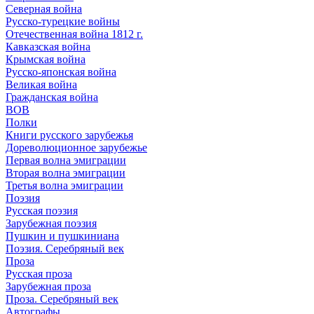
Северная война
Русско-турецкие войны
Отечественная война 1812 г.
Кавказская война
Крымская война
Русско-японская война
Великая война
Гражданская война
ВОВ
Полки
Книги русского зарубежья
Дореволюционное зарубежье
Первая волна эмиграции
Вторая волна эмиграции
Третья волна эмиграции
Поэзия
Русская поэзия
Зарубежная поэзия
Пушкин и пушкиниана
Поэзия. Серебряный век
Проза
Русская проза
Зарубежная проза
Проза. Серебряный век
Автографы