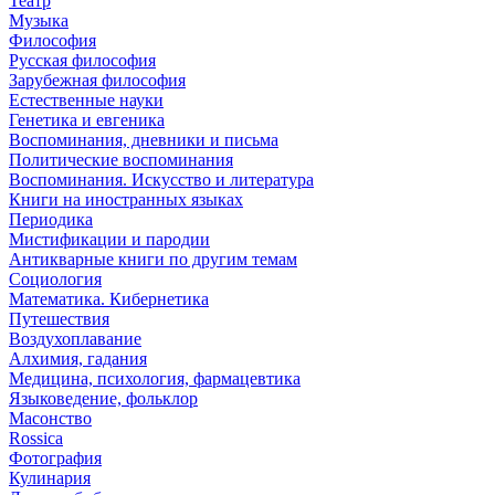
Театр
Музыка
Философия
Русская философия
Зарубежная философия
Естественные науки
Генетика и евгеника
Воспоминания, дневники и письма
Политические воспоминания
Воспоминания. Искусство и литература
Книги на иностранных языках
Периодика
Мистификации и пародии
Антикварные книги по другим темам
Социология
Математика. Кибернетика
Путешествия
Воздухоплавание
Алхимия, гадания
Медицина, психология, фармацевтика
Языковедение, фольклор
Масонство
Rossica
Фотография
Кулинария