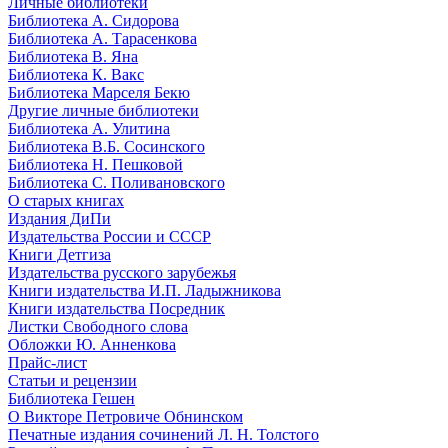
Личные библиотеки
Библиотека А. Сидорова
Библиотека А. Тарасенкова
Библиотека В. Яна
Библиотека К. Вакс
Библиотека Марселя Бекю
Другие личные библиотеки
Библиотека А. Улитина
Библиотека В.Б. Сосинского
Библиотека Н. Пешковой
Библиотека С. Поливановского
О старых книгах
Издания ДиПи
Издательства России и СССР
Книги Детгиза
Издательства русского зарубежья
Книги издательства И.П. Ладыжникова
Книги издательства Посредник
Листки Свободного слова
Обложки Ю. Анненкова
Прайс-лист
Статьи и рецензии
Библиотека Гешен
О Викторе Петровиче Обнинском
Печатные издания сочинений Л. Н. Толстого