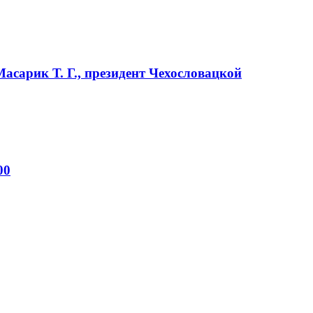
Масарик Т. Г., президент Чехословацкой
00