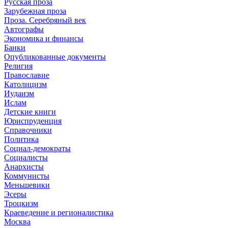
Русская проза
Зарубежная проза
Проза. Серебряный век
Автографы
Экономика и финансы
Банки
Опубликованные документы
Религия
Православие
Католицизм
Иудаизм
Ислам
Детские книги
Юриспруденция
Справочники
Политика
Социал-демократы
Социалисты
Анархисты
Коммунисты
Меньшевики
Эсеры
Троцкизм
Краеведение и регионалистика
Москва