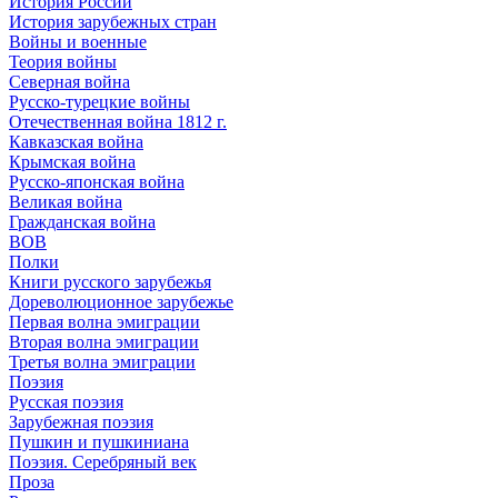
История России
История зарубежных стран
Войны и военные
Теория войны
Северная война
Русско-турецкие войны
Отечественная война 1812 г.
Кавказская война
Крымская война
Русско-японская война
Великая война
Гражданская война
ВОВ
Полки
Книги русского зарубежья
Дореволюционное зарубежье
Первая волна эмиграции
Вторая волна эмиграции
Третья волна эмиграции
Поэзия
Русская поэзия
Зарубежная поэзия
Пушкин и пушкиниана
Поэзия. Серебряный век
Проза