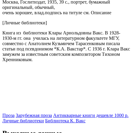
Москва,
Гослитиздат,
1935,
39 с., портрет,
бумажный
оригинальный,
обычный,
очень хорошее, влад.подпись на титуле см. Описание
[Личные библиотеки]
Книга из библиотеки Клары Арнольдовны Вакс. В 1928-
1930-м гг. она училась на литературном факультете МГУ,
совместно с Анатолием Кузьмичем Тарасенковым писала
статьи под псевдонимом *К.А. Вакстар*. С 1936 г. Клара Вакс
замужем за известным советским композитором Тихоном
Хренниковым.
Проза
Зарубежная проза
Антикварные книги дешевле 1000 р.
Личные библиотеки
Библиотека К. Вакс