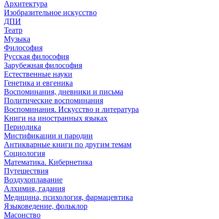
Архитектура
Изобразительное искусство
ДПИ
Театр
Музыка
Философия
Русская философия
Зарубежная философия
Естественные науки
Генетика и евгеника
Воспоминания, дневники и письма
Политические воспоминания
Воспоминания. Искусство и литература
Книги на иностранных языках
Периодика
Мистификации и пародии
Антикварные книги по другим темам
Социология
Математика. Кибернетика
Путешествия
Воздухоплавание
Алхимия, гадания
Медицина, психология, фармацевтика
Языковедение, фольклор
Масонство