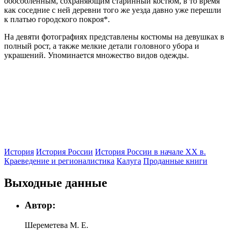
обособленным, сохраняющим старинный костюм, в то время
как соседние с ней деревни того же уезда давно уже перешли
к платью городского покроя*.
На девяти фотографиях представлены костюмы на девушках в
полный рост, а также мелкие детали головного убора и
украшений. Упоминается множество видов одежды.
История
История России
История России в начале XX в.
Краеведение и регионалистика
Калуга
Проданные книги
Выходные данные
Автор:
Шереметева М. Е.