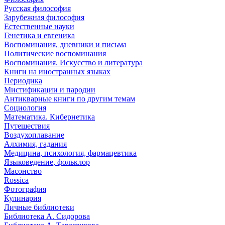
Русская философия
Зарубежная философия
Естественные науки
Генетика и евгеника
Воспоминания, дневники и письма
Политические воспоминания
Воспоминания. Искусство и литература
Книги на иностранных языках
Периодика
Мистификации и пародии
Антикварные книги по другим темам
Социология
Математика. Кибернетика
Путешествия
Воздухоплавание
Алхимия, гадания
Медицина, психология, фармацевтика
Языковедение, фольклор
Масонство
Rossica
Фотография
Кулинария
Личные библиотеки
Библиотека А. Сидорова