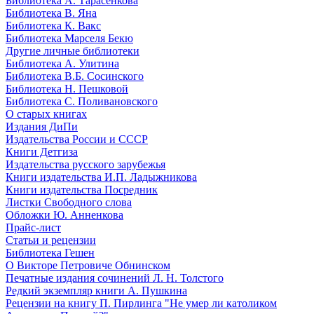
Библиотека А. Тарасенкова
Библиотека В. Яна
Библиотека К. Вакс
Библиотека Марселя Бекю
Другие личные библиотеки
Библиотека А. Улитина
Библиотека В.Б. Сосинского
Библиотека Н. Пешковой
Библиотека С. Поливановского
О старых книгах
Издания ДиПи
Издательства России и СССР
Книги Детгиза
Издательства русского зарубежья
Книги издательства И.П. Ладыжникова
Книги издательства Посредник
Листки Свободного слова
Обложки Ю. Анненкова
Прайс-лист
Статьи и рецензии
Библиотека Гешен
О Викторе Петровиче Обнинском
Печатные издания сочинений Л. Н. Толстого
Редкий экземпляр книги А. Пушкина
Рецензии на книгу П. Пирлинга "Не умер ли католиком