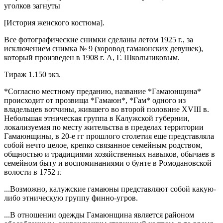
уголков загнуты
[История женского костюма].
Все фотографические снимки сделаны летом 1925 г., за
исключением снимка № 9 (хоровод гамаюнских девушек),
который произведен в 1908 г. А, Г. Школьниковым.
Тираж 1.150 экз.
*Согласно местному преданию, название *Гамаюнщина*
происходит от прозвища *Гамаюн*, *Гам* одного из
владельцев вотчины, жившего во второй половине XVIII в.
Небольшая этническая группа в Калужской губернии,
локализуемая по месту жительства в пределах территории
Гамаюнщины, в 20-е гг прошлого столетия еще представляла
собой нечто целое, крепко связанное семейным родством,
общностью и традициями хозяйственных навыков, обычаев в
семейном быту и воспоминаниями о бунте в Ромодановской
волости в 1752 г.
...Возможно, калужские гамаюны представляют собой какую-
либо этническую группу финно-угров.
...В отношении одежды Гамаюнщина является районом