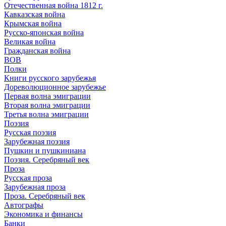
Отечественная война 1812 г.
Кавказская война
Крымская война
Русско-японская война
Великая война
Гражданская война
ВОВ
Полки
Книги русского зарубежья
Дореволюционное зарубежье
Первая волна эмиграции
Вторая волна эмиграции
Третья волна эмиграции
Поэзия
Русская поэзия
Зарубежная поэзия
Пушкин и пушкиниана
Поэзия. Серебряный век
Проза
Русская проза
Зарубежная проза
Проза. Серебряный век
Автографы
Экономика и финансы
Банки