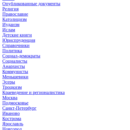
Опубликованные документы
Религия
Православие
Католицизм
Иудаизм
Ислам
Детские книги
Юриспруденция
Справочники
Политика
Социал-демократы
Социалисты
Анархисты
Коммунисты
Меньшевики
Эсеры
Троцкизм
Краеведение и регионалистика
Москва
Подмосковье
Санкт-Петербург
Иваново
Кострома
Ярославль
Новгород