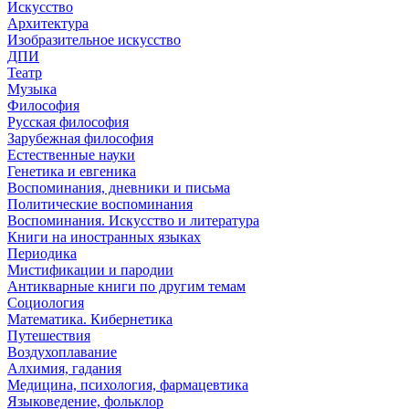
Искусство
Архитектура
Изобразительное искусство
ДПИ
Театр
Музыка
Философия
Русская философия
Зарубежная философия
Естественные науки
Генетика и евгеника
Воспоминания, дневники и письма
Политические воспоминания
Воспоминания. Искусство и литература
Книги на иностранных языках
Периодика
Мистификации и пародии
Антикварные книги по другим темам
Социология
Математика. Кибернетика
Путешествия
Воздухоплавание
Алхимия, гадания
Медицина, психология, фармацевтика
Языковедение, фольклор