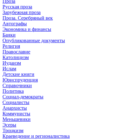
Проза
Русская проза
Зарубежная проза
Проза. Серебряный век
Автографы
Экономика и финансы
Банки
Опубликованные документы
Религия
Православие
Католицизм
Иудаизм
Ислам
Детские книги
Юриспруденция
Справочники
Политика
Социал-демократы
Социалисты
Анархисты
Коммунисты
Меньшевики
Эсеры
Троцкизм
Краеведение и регионалистика