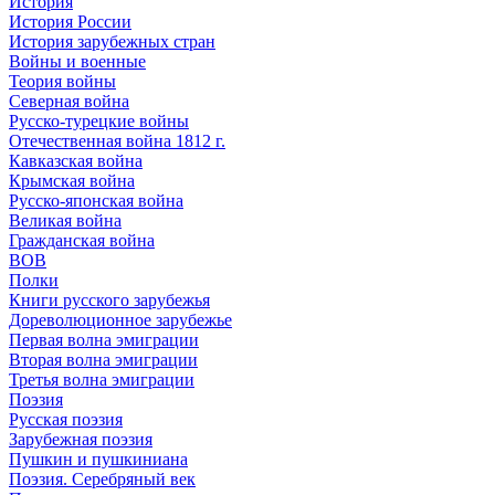
История
История России
История зарубежных стран
Войны и военные
Теория войны
Северная война
Русско-турецкие войны
Отечественная война 1812 г.
Кавказская война
Крымская война
Русско-японская война
Великая война
Гражданская война
ВОВ
Полки
Книги русского зарубежья
Дореволюционное зарубежье
Первая волна эмиграции
Вторая волна эмиграции
Третья волна эмиграции
Поэзия
Русская поэзия
Зарубежная поэзия
Пушкин и пушкиниана
Поэзия. Серебряный век