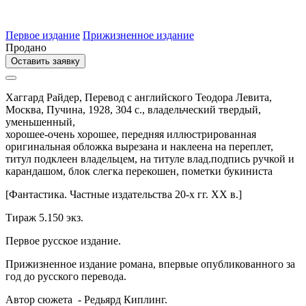
Первое издание
Прижизненное издание
Продано
Оставить заявку
Хаггард Райдер,
Перевод с английского Теодора Левита,
Москва,
Пучина,
1928,
304 с.,
владельческий твердый,
уменьшенный,
хорошее-очень хорошее, передняя иллюстрированная
оригинальная обложка вырезана и наклеена на переплет,
титул подклеен владельцем, на титуле влад.подпись ручкой и
карандашом, блок слегка перекошен, пометки букиниста
[Фантастика. Частные издательства 20-х гг. XX в.]
Тираж 5.150 экз.
Первое русское издание.
Прижизненное издание романа, впервые опубликованного за
год до русского перевода.
Автор сюжета - Редьярд Киплинг.