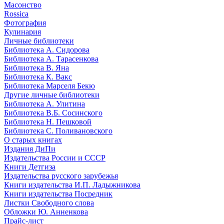
Масонство
Rossica
Фотография
Кулинария
Личные библиотеки
Библиотека А. Сидорова
Библиотека А. Тарасенкова
Библиотека В. Яна
Библиотека К. Вакс
Библиотека Марселя Бекю
Другие личные библиотеки
Библиотека А. Улитина
Библиотека В.Б. Сосинского
Библиотека Н. Пешковой
Библиотека С. Поливановского
О старых книгах
Издания ДиПи
Издательства России и СССР
Книги Детгиза
Издательства русского зарубежья
Книги издательства И.П. Ладыжникова
Книги издательства Посредник
Листки Свободного слова
Обложки Ю. Анненкова
Прайс-лист