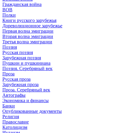
Гражданская война
ВОВ
Полки
Книги русского зарубежья
Дореволюционное зарубежье
Первая волна эмиграции
Вторая волна эмиграции
Третья волна эмиграции
Поэзия
Русская поэзия
Зарубежная поэзия
Пушкин и пушкиниана
Поэзия. Серебряный век
Проза
Русская проза
Зарубежная проза
Проза. Серебряный век
Автографы
Экономика и финансы
Банки
Опубликованные документы
Религия
Православие
Католицизм
Иудаизм