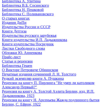
Библиотека А. Улитина
Библиотека В.Б. Сосинского
Библиотека Н. Пешковой
Библиотека С. Поливановского
О старых книгах
Издания ДиПи
Издательства России и СССР
Книги Детгиза
Издательства русского зарубежья
Книги издательства И.П. Ладыжникова
Книги издательства Посредник
Листки Свободного слова
Обложки Ю. Анненкова
Прайс-лист
Статьи и рецензии
Библиотека Гешен
О Викторе Петровиче Обнинском
Печатные издания сочинений Л. Н. Толстого
Редкий экземпляр книги А. Пушкина
Рецензии на книгу П. Пирлинга "Не умер ли католиком
Александр Первый?"
Рецензия на книгу А. Толстой Аэлита Берлин, изд. И.П.
Ладыжникова, 1923
Рецензия на книгу Н. Арсеньева Жажда подлинного бытия
Берлин, С. Ефрон, 1922