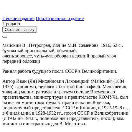
Первое издание
Прижизненное издание
Продано
Оставить заявку
Майский В.,
Петроград,
Изд-ие М.И. Семенова,
1916,
52 с.,
бумажный оригинальный,
обычный,
очень хорошее, чуть-чуть оборван верхний правый угол
передней обложки
Ранняя работа будущего посла СССР в Великобритании.
Автор Иван (Ян) Михайлович Ляховецкий (Майский) (1884-
1975) - дипломат, человек с богатой биографией. Меньшевик,
товарищ министра труда в третьем составе Временного
правительства, министр труда в правительстве КОМУЧа, был
назначен министром труда в правительстве Колчака,
полномочный представитель СССР в Японии, в 1927-1928 г. ,
в Финляндии. в 1928-1932 гг., посол СССР в Великобритании
(с 1932 по 1943 г., полномочный представитель, посол); зам.
министра иностранных дел В. Молотова.