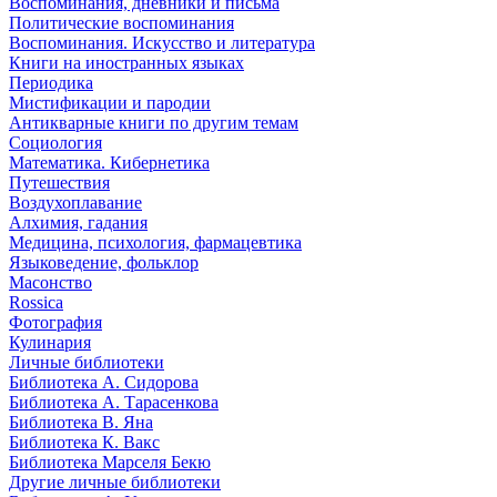
Воспоминания, дневники и письма
Политические воспоминания
Воспоминания. Искусство и литература
Книги на иностранных языках
Периодика
Мистификации и пародии
Антикварные книги по другим темам
Социология
Математика. Кибернетика
Путешествия
Воздухоплавание
Алхимия, гадания
Медицина, психология, фармацевтика
Языковедение, фольклор
Масонство
Rossica
Фотография
Кулинария
Личные библиотеки
Библиотека А. Сидорова
Библиотека А. Тарасенкова
Библиотека В. Яна
Библиотека К. Вакс
Библиотека Марселя Бекю
Другие личные библиотеки