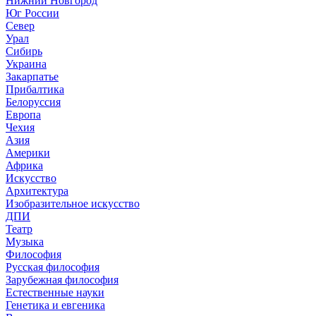
Нижний Новгород
Юг России
Север
Урал
Сибирь
Украина
Закарпатье
Прибалтика
Белоруссия
Европа
Чехия
Азия
Америки
Африка
Искусство
Архитектура
Изобразительное искусство
ДПИ
Театр
Музыка
Философия
Русская философия
Зарубежная философия
Естественные науки
Генетика и евгеника