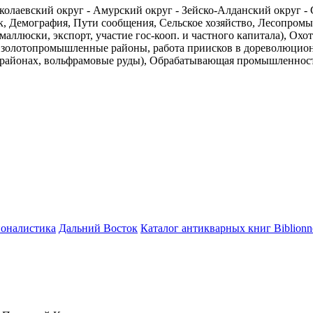
колаевский округ - Амурский округ - Зейско-Алданский округ -
рк, Демография, Пути сообщения, Сельское хозяйство, Лесопро
аллюски, экспорт, участие гос-кооп. и частного капитала), Ох
золотопромышленные районы, работа приисков в дореволюцион
ых районах, вольфрамовые руды), Обрабатывающая промышленнос
ионалистика
Дальний Восток
Каталог антикварных книг Biblion