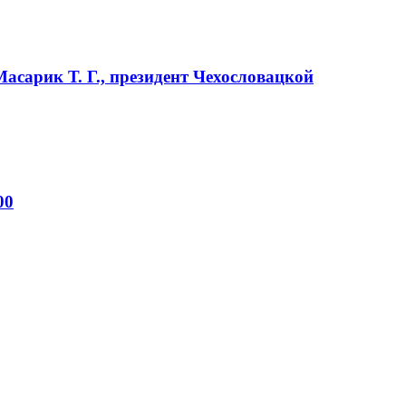
Масарик Т. Г., президент Чехословацкой
00