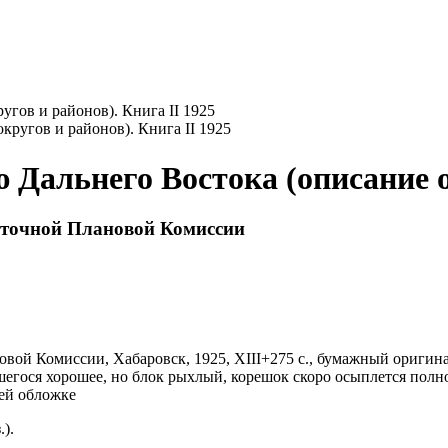
гов и районов). Книга II 1925
Дальнего Востока (описание ок
сточной Плановой Комиссии
новой Комиссии,
Хабаровск,
1925,
XIII+275 с.,
бумажный оригин
шегося хорошее, но блок рыхлый, корешок скоро осыплется полно
ней обложке
.).