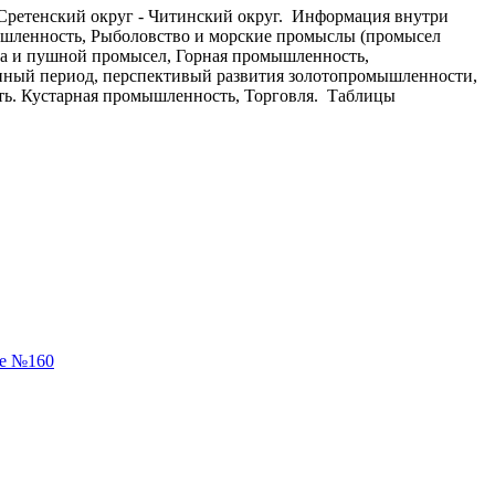
 Сретенский округ - Читинский округ. Информация внутри
мышленность, Рыболовство и морские промыслы (промысел
ота и пушной промысел, Горная промышленность,
ный период, перспективый развития золотопромышленности,
ть. Кустарная промышленность, Торговля. Таблицы
ne №160