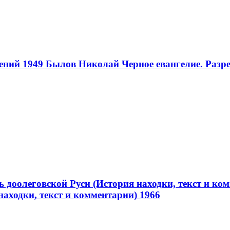
ений 1949
Былов Николай Черное евангелие. Разре
ь доолеговской Руси (История находки, текст и ко
находки, текст и комментарии) 1966