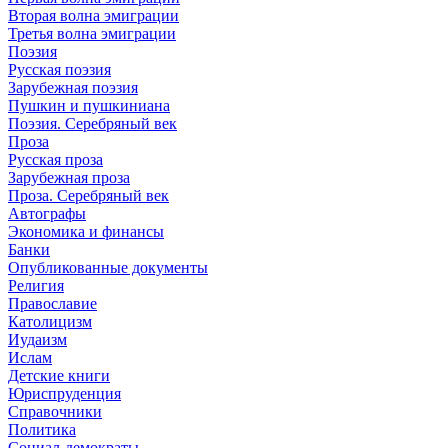
Вторая волна эмиграции
Третья волна эмиграции
Поэзия
Русская поэзия
Зарубежная поэзия
Пушкин и пушкиниана
Поэзия. Серебряный век
Проза
Русская проза
Зарубежная проза
Проза. Серебряный век
Автографы
Экономика и финансы
Банки
Опубликованные документы
Религия
Православие
Католицизм
Иудаизм
Ислам
Детские книги
Юриспруденция
Справочники
Политика
Социал-демократы