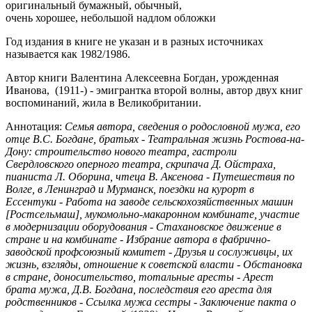
оригинальный бумажный,
обычный,
очень хорошее, небольшой надлом обложки
Год издания в книге не указан и в разных источниках
называется как 1982/1986.
Автор книги Валентина Алексеевна Богдан, урожденная
Иванова, (1911-) - эмигрантка второй волны, автор двух книг
воспоминаний, жила в Великобритании.
Аннотация:
Семья автора, сведения о родословной мужа, его
отце В.С. Богдане, братьях - Театральная жизнь Ростова-на-
Дону: строительство нового театра, гастроли
Свердловского оперного театра, скрипача Д. Ойстраха,
пианиста Л. Оборина, чтеца В. Аксенова - Путешествия по
Волге, в Ленинград и Мурманск, поездки на курорт в
Ессентуки - Работа на заводе сельскохозяйственных машин
[Ростсельмаш], мукомольно-макаронном комбинате, участие
в модернизации оборудования - Стахановское движение в
стране и на комбинате - Избрание автора в фабрично-
заводской профсоюзный комитет - Друзья и сослуживцы, их
жизнь, взгляды, отношение к советской власти - Обстановка
в стране, доносительство, тотальные аресты - Арест
брата мужа, Д.В. Богдана, последствия его ареста для
родственников - Ссылка мужа сестры - Заключение пакта о