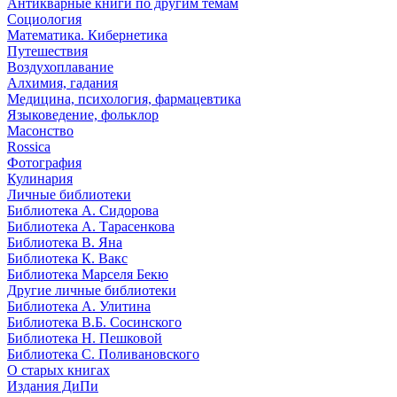
Антикварные книги по другим темам
Социология
Математика. Кибернетика
Путешествия
Воздухоплавание
Алхимия, гадания
Медицина, психология, фармацевтика
Языковедение, фольклор
Масонство
Rossica
Фотография
Кулинария
Личные библиотеки
Библиотека А. Сидорова
Библиотека А. Тарасенкова
Библиотека В. Яна
Библиотека К. Вакс
Библиотека Марселя Бекю
Другие личные библиотеки
Библиотека А. Улитина
Библиотека В.Б. Сосинского
Библиотека Н. Пешковой
Библиотека С. Поливановского
О старых книгах
Издания ДиПи