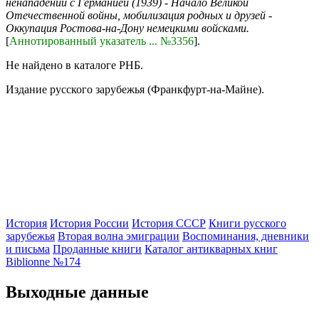
ненападении с Германией (1939) - Начало Великой
Отечественной войны, мобилизация родных и друзей -
Оккупация Ростова-на-Дону немецкими войсками.
[
Аннотированный указатель ... №3356
].
Не найдено в каталоге РНБ.
Издание русского зарубежья (Франкфурт-на-Майне).
История
История России
История СССР
Книги русского
зарубежья
Вторая волна эмиграции
Воспоминания, дневники
и письма
Проданные книги
Каталог антикварных книг
Biblionne №174
Выходные данные