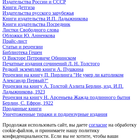
Издательства России и СССР
Книги Детгиза
Издательства русского зарубежья
Книги издательства И.П. Ладыжникова
Книги издательства Посредник
Листки Свободного слова
Обложки Ю. Анненкова
Прайс-лист
Статьи и рецензии
Библиотека Гешен
О Викторе Петровиче Обнинском
Печатные издания сочинений Л. Н. Толстого
Редкий экземпляр книги А. Пушкина
Рецензии на книгу П. Пирлинга "Не умер ли католиком
Александр Первый?"
Рецензия на книгу А. Толстой Аэлита Берлин, изд. И.П.
Ладыжникова, 1923
Рецензия на книгу Н. Арсеньева Жажда подлинного бытия
Берлин, С. Ефрон, 1922
Проданные книги
Уничтоженные тиражи и подцензурные издания
Продолжая использовать сайт, вы даете
согласие
на обработку
cookie-файлов, и принимаете нашу политику
конфиденциальности. Если вы не хотите, чтобы ваши