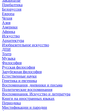
Закарпатье
Прибалтика
Белоруссия
Европа
Чехия
Азия
Америки
Африка
Искусство
Архитектура
Изобразительное искусство
ДПИ
Театр
Музыка
Философия
Русская философия
Зарубежная философия
Естественные науки
Генетика и евгеника
Воспоминания, дневники и письма
Политические воспоминания
Воспоминания. Искусство и литература
Книги на иностранных языках
Периодика
Мистификации и пародии