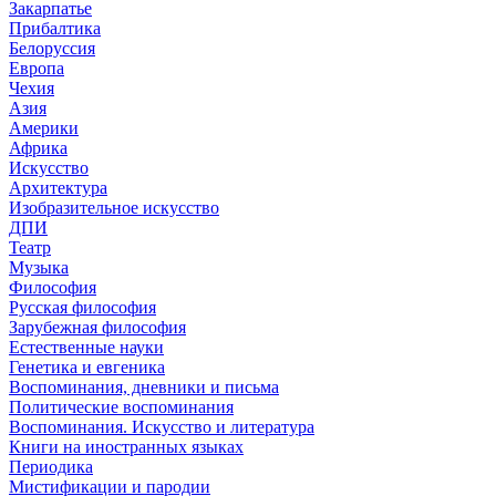
Закарпатье
Прибалтика
Белоруссия
Европа
Чехия
Азия
Америки
Африка
Искусство
Архитектура
Изобразительное искусство
ДПИ
Театр
Музыка
Философия
Русская философия
Зарубежная философия
Естественные науки
Генетика и евгеника
Воспоминания, дневники и письма
Политические воспоминания
Воспоминания. Искусство и литература
Книги на иностранных языках
Периодика
Мистификации и пародии