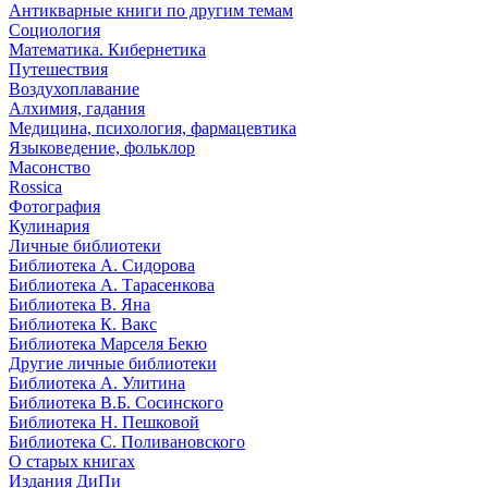
Антикварные книги по другим темам
Социология
Математика. Кибернетика
Путешествия
Воздухоплавание
Алхимия, гадания
Медицина, психология, фармацевтика
Языковедение, фольклор
Масонство
Rossica
Фотография
Кулинария
Личные библиотеки
Библиотека А. Сидорова
Библиотека А. Тарасенкова
Библиотека В. Яна
Библиотека К. Вакс
Библиотека Марселя Бекю
Другие личные библиотеки
Библиотека А. Улитина
Библиотека В.Б. Сосинского
Библиотека Н. Пешковой
Библиотека С. Поливановского
О старых книгах
Издания ДиПи