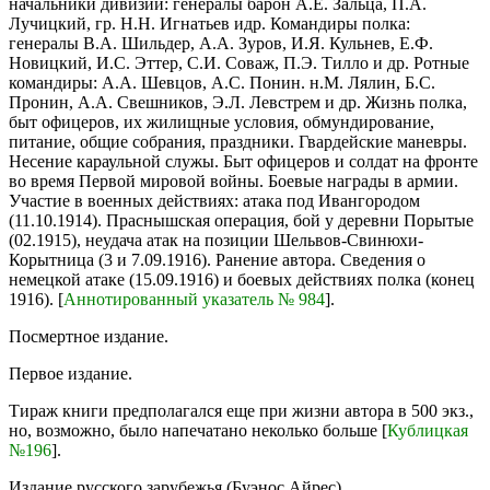
начальники дивизии: генералы барон А.Е. Зальца, П.А.
Лучицкий, гр. Н.Н. Игнатьев идр. Командиры полка:
генералы В.А. Шильдер, А.А. Зуров, И.Я. Кульнев, Е.Ф.
Новицкий, И.С. Эттер, С.И. Соваж, П.Э. Тилло и др. Ротные
командиры: А.А. Шевцов, А.С. Понин. н.М. Лялин, Б.С.
Пронин, А.А. Свешников, Э.Л. Левстрем и др. Жизнь полка,
быт офицеров, их жилищные условия, обмундирование,
питание, общие собрания, праздники. Гвардейские маневры.
Несение караульной служы. Быт офицеров и солдат на фронте
во время Первой мировой войны. Боевые награды в армии.
Участие в военных действиях: атака под Ивангородом
(11.10.1914). Праснышская операция, бой у деревни Порытые
(02.1915), неудача атак на позиции Шельвов-Свинюхи-
Корытница (3 и 7.09.1916). Ранение автора. Сведения о
немецкой атаке (15.09.1916) и боевых действиях полка (конец
1916). [
Аннотированный указатель № 984
].
Посмертное издание.
Первое издание.
Тираж книги предполагался еще при жизни автора в 500 экз.,
но, возможно, было напечатано неколько больше [
Кублицкая
№196
].
Издание русского зарубежья (Буэнос Айрес)