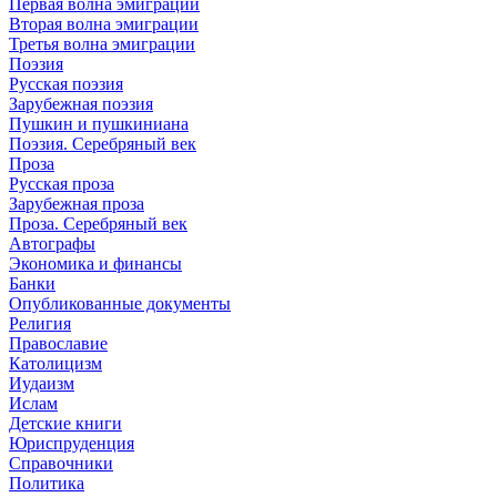
Первая волна эмиграции
Вторая волна эмиграции
Третья волна эмиграции
Поэзия
Русская поэзия
Зарубежная поэзия
Пушкин и пушкиниана
Поэзия. Серебряный век
Проза
Русская проза
Зарубежная проза
Проза. Серебряный век
Автографы
Экономика и финансы
Банки
Опубликованные документы
Религия
Православие
Католицизм
Иудаизм
Ислам
Детские книги
Юриспруденция
Справочники
Политика