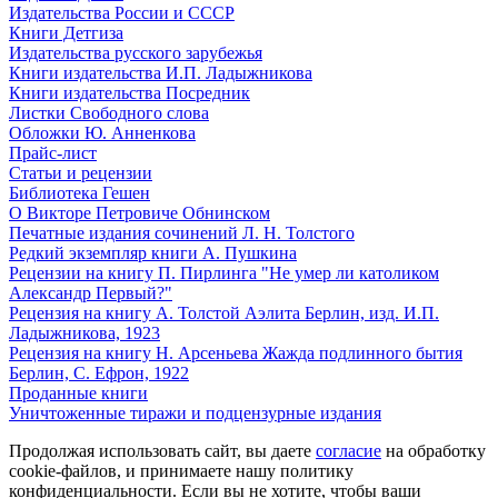
Издательства России и СССР
Книги Детгиза
Издательства русского зарубежья
Книги издательства И.П. Ладыжникова
Книги издательства Посредник
Листки Свободного слова
Обложки Ю. Анненкова
Прайс-лист
Статьи и рецензии
Библиотека Гешен
О Викторе Петровиче Обнинском
Печатные издания сочинений Л. Н. Толстого
Редкий экземпляр книги А. Пушкина
Рецензии на книгу П. Пирлинга "Не умер ли католиком
Александр Первый?"
Рецензия на книгу А. Толстой Аэлита Берлин, изд. И.П.
Ладыжникова, 1923
Рецензия на книгу Н. Арсеньева Жажда подлинного бытия
Берлин, С. Ефрон, 1922
Проданные книги
Уничтоженные тиражи и подцензурные издания
Продолжая использовать сайт, вы даете
согласие
на обработку
cookie-файлов, и принимаете нашу политику
конфиденциальности. Если вы не хотите, чтобы ваши