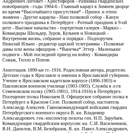
Андреевич Литовет - Христофоров - Разбивка гвардейских
новобранцев - годы 1904-6 - Главный караул в Зимнем дворце
во время *Высочайшего присутствия* - Принос и относ
знамени - Другие караулы - Наш полковой собор - Канун
полкового праздника в Петербурге - Ротный праздник в 9-ой
роте - Высокое начальство - портретная галерея - Маркиз -
Командиры Шильдер, Зуров, Кульнев и Новицкий -
Внутренняя жизнь, собрание и порядки - Подпоручик
Николай Ильин - редактор царской телеграммы - Полковые
дамы или жены офицеров - *Ванечка* Эттер - Маленькие
подвиги - Мой последний приезд на войну - Командиры
Соваж, Тилло и Попов.
Аннотация: 1890-ые гг.-1916. Родословная автора, родители.
Детские годы в Ярославле и имении в Ярославской губернии.
Учение в Ярославском кадетском корпусе (1896-1903) и
Павловском военном училище (1903-1905). Служба в л-гв
Семеновском полку (1905-19011, 1914-1916) в Петербурге.
Посещение полка Николаем II. Офицерское собрание полка в
Петербурге и Красном Селе. Полковой собор, настоятель
Александр Алексеев. Гавнокомандующий войсками гвардии
Петербургского военного округа В. кн. Владимир
Александрович, ген.-инспектор пехоты ген. Н.П. Зарубаев.
Командующие гвардейским корпусом: кн. С.И. Васильчиков,
В.Н. Данилов, В.М. Безобразов, В. кн. Павел Александрович,