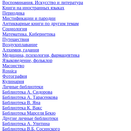
Воспоминания. Искусство и литература
Книги на иностранных языках
Периодика
Мистификации и пародии
Антикварные книги по другим темам
Социология
Математика. Кибернетика
Путешествия
Воздухоплавание
Алхимия, гадания
Медицина, психология, фармацевтика
Языковедение, фольклор
Масонство
Rossica
Фотография
Кулинария
Личные библиотеки
Библиотека А. Сидорова
Библиотека А. Тарасенкова
Библиотека В. Яна
Библиотека К. Вакс
Библиотека Марселя Бекю
Другие личные библиотеки
Библиотека А. Улитина
Библиотека В.Б. Сосинского