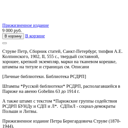
Прижизненное издание
9 000 руб.
В корзине
В корзину
Струве Петр,
Сборник статей,
Санкт-Петербург,
типфия А.Е.
Колпинского,
1902,
II, 555 с.,
твердый составной,
хорошее, крепкий экземпляр, марки на тканевом корешке,
штампы на титуле и страницах см. Описани
[Личные библиотеки. Библиотека РСДРП]
Штампы *Русской библиотеки* РСДРП, располагавшейся в
Париже на авеню Gobelins 63 до 1914 г.
А также штамп с текстом *Парижские группы содействия
РСДРП БУНДу и СДП и Л*. СДПиЛ - социал-демократы
Польши и Литвы.
Прижизненное издание Петра Бернгардовича Струве (1870-
1944).