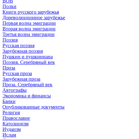
ВОВ
Полки
Книги русского зарубежья
Дореволюционное зарубежье
Первая волна эмиграции
Вторая волна эмиграции
Третья волна эмиграции
Поэзия
Русская поэзия
Зарубежная поэзия
Пушкин и пушкиниана
Поэзия. Серебряный век
Проза
Русская проза
Зарубежная проза
Проза. Серебряный век
Автографы
Экономика и финансы
Банки
Опубликованные документы
Религия
Православие
Католицизм
Иудаизм
Ислам