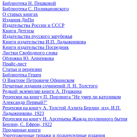
Библиотека Н. Пешковой
Библиотека С. Поливановского
О старых книгах
Издания ДиПи
Издательства России и СССР
Книги Детгиза
Издательства русского зарубежья
Книги издательства И.П. Ладыжникова
Книги издательства Посредник
Листки Свободного слова
Обложки Ю. Анненкова
Прайс-лист
Статьи и рецензии
Библиотека Гешен
О Викторе Петровиче Обнинском
Печатные издания сочинений Л. Н. Толстого
Редкий экземпляр книги А. Пушкина
Рецензии на книгу П. Пирлинга "Не умер ли католиком
Александр Первый?"
Рецензия на книгу А. Толстой Аэлита Берлин, изд. И.П.
Ладыжникова, 1923
Рецензия на книгу Н. Арсеньева Жажда подлинного бытия
Берлин, С. Ефрон, 1922
Проданные книги
Уничтоженные тиражи и подцензурные издания