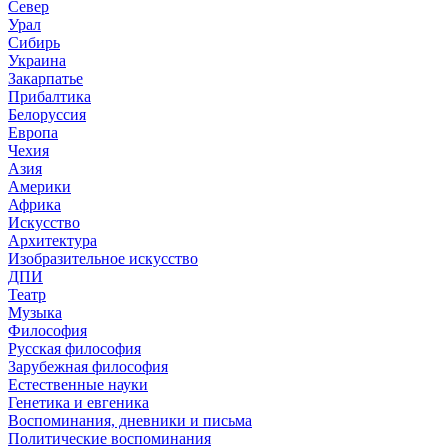
Север
Урал
Сибирь
Украина
Закарпатье
Прибалтика
Белоруссия
Европа
Чехия
Азия
Америки
Африка
Искусство
Архитектура
Изобразительное искусство
ДПИ
Театр
Музыка
Философия
Русская философия
Зарубежная философия
Естественные науки
Генетика и евгеника
Воспоминания, дневники и письма
Политические воспоминания