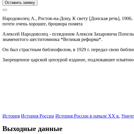
Оставить заявку
Народоволец А.,
Ростов-на-Дону,
К свету [Донская речь],
1906,
почти очень хорошее, брошюра помята
Алексей Народоволец - псевдоним Алексея Захаровича Попельни
знаменитого шеститомника *Великая реформа*.
Он был страстным библиофилом, в 1929 г. передал свою библ
Запрещенное царской цензурой издание, подлежавшее изъятию и
История
История России
История России в начале XX в.
Уничт
Выходные данные