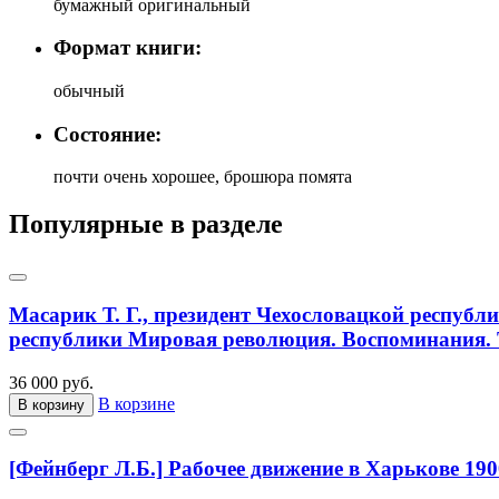
бумажный оригинальный
Формат книги:
обычный
Состояние:
почти очень хорошее, брошюра помята
Популярные в разделе
Масарик Т. Г., президент Чехословацкой республ
республики Мировая революция. Воспоминания. Т
36 000 руб.
В корзине
В корзину
[Фейнберг Л.Б.] Рабочее движение в Харькове 190