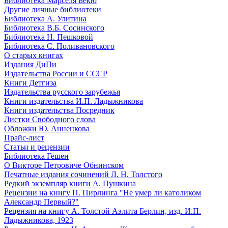
Библиотека Марселя Бекю
Другие личные библиотеки
Библиотека А. Улитина
Библиотека В.Б. Сосинского
Библиотека Н. Пешковой
Библиотека С. Поливановского
О старых книгах
Издания ДиПи
Издательства России и СССР
Книги Детгиза
Издательства русского зарубежья
Книги издательства И.П. Ладыжникова
Книги издательства Посредник
Листки Свободного слова
Обложки Ю. Анненкова
Прайс-лист
Статьи и рецензии
Библиотека Гешен
О Викторе Петровиче Обнинском
Печатные издания сочинений Л. Н. Толстого
Редкий экземпляр книги А. Пушкина
Рецензии на книгу П. Пирлинга "Не умер ли католиком
Александр Первый?"
Рецензия на книгу А. Толстой Аэлита Берлин, изд. И.П.
Ладыжникова, 1923