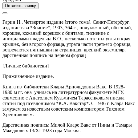
Оставить заявку
Гарин Н.,
Четвертое издание [этого тома],
Санкт-Петербург,
издание т-ва *Знание*,
1903,
364 с.,
полукожаный,
обычный,
хорошее, кожаный корешок с бинтами, тиснение с
инициалами владельца В.О., несколько потерты углы и края
крышек, без второго форзаца, утрата части третьего форзаца,
встречаются пятнышки на страницах, крепкий экземпляр,
дарственная подпись на первом форзац
[Личные библиотеки]
Прижизненное издание.
Книга из библиотеки Клары Арнольдовны Вакс. В 1928-
1930-м гг. она училась на литературном факультете МГУ,
совместно с Анатолием Кузьмичем Тарасенковым писала
статьи под псевдонимом *К.А. Вакстар*. С 1936 г. Клара Вакс
замужем за известным советским композитором Тихоном
Хренниковым.
Дарственная подпись: Милой Кларе Вакс от Нины и Тамары
Мжедловых 13/XI 1923 года Москва.