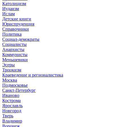
Католицизм
Иудаизм
Ислам
Детские книги
Юриспруденция
Справочники
Политика
Социал-демократы
Социалисты
Анархисты
Коммунисты
Меньшевики
Эсеры
Троцкизм
Краеведение и регионалистика
Москва
Подмосковье
Санкт-Петербург
Иваново
Кострома
Ярославль
Новгород
Тверь
Владимир
Воронеж