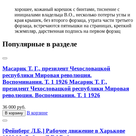
хорошее, кожаный корешок с бинтами, тиснение с
инициалами владельца В.О., несколько потерты углы и
края крышек, без второго форзаца, утрата части третьего
форзаца, встречаются пятнышки на страницах, крепкий
экземпляр, дарственная подпись на первом форзац
Популярные в разделе
Масарик Т. Г., президент Чехословацкой
республики Мировая революция.
Воспоминания. Т. 1 1926
Масарик Т. Г.,
президент Чехословацкой республики Мировая
революция. Воспоминания. Т. 1 1926
36 000 руб.
В корзине
В корзину
[Фейнберг Л.Б.] Рабочее движение в Харькове