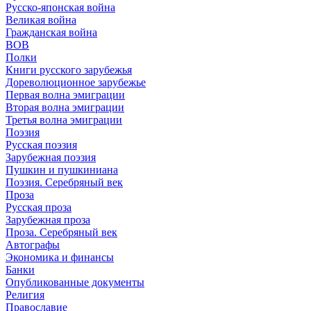
Русско-японская война
Великая война
Гражданская война
ВОВ
Полки
Книги русского зарубежья
Дореволюционное зарубежье
Первая волна эмиграции
Вторая волна эмиграции
Третья волна эмиграции
Поэзия
Русская поэзия
Зарубежная поэзия
Пушкин и пушкиниана
Поэзия. Серебряный век
Проза
Русская проза
Зарубежная проза
Проза. Серебряный век
Автографы
Экономика и финансы
Банки
Опубликованные документы
Религия
Православие