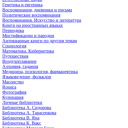
Генетика и евгеника
Воспоминания, дневники и письма
Политические воспоминания
Воспоминания. Искусство и литература
Книги на иностранных языках
Периодика
Мистификации и пародии
Антикварные книги по другим темам
Социология
Математика. Кибернетика
Путешествия
Воздухоплавание
Алхимия, гадания
Медицина, психология, фармацевтика
Языковедение, фольклор
Масонство
Rossica
Фотография
Кулинария
Личные библиотеки
Библиотека А. Сидорова
Библиотека А. Тарасенкова
Библиотека В. Яна
Библиотека К. Вакс