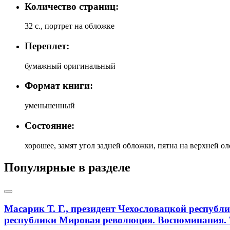
Количество страниц:
32 с., портрет на обложке
Переплет:
бумажный оригинальный
Формат книги:
уменьшенный
Состояние:
хорошее, замят угол задней обложки, пятна на верхней о
Популярные в разделе
Масарик Т. Г., президент Чехословацкой республ
республики Мировая революция. Воспоминания. Т