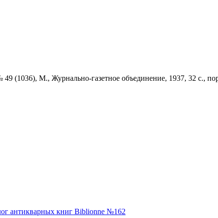
 49 (1036),
М.,
Журнально-газетное объединение,
1937,
32 с., п
ог антикварных книг Biblionne №162