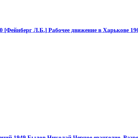
0
[Фейнберг Л.Б.] Рабочее движение в Харькове 19
ений 1949
Былов Николай Черное евангелие. Разре