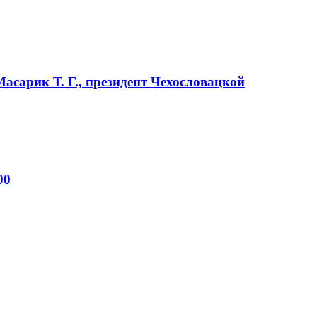
Масарик Т. Г., президент Чехословацкой
00