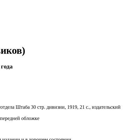
иков)
 года
отдела Штаба 30 стр. дивизии,
1919,
21 с.,
издательский
а передней обложке
 издании и в хорошем состоянии.