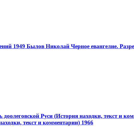
ений 1949
Былов Николай Черное евангелие. Разре
ь доолеговской Руси (История находки, текст и ко
находки, текст и комментарии) 1966