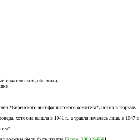
й издательский,
обычный,
ешке
член *Еврейского антифашистского комитета*, погиб в тюрьме.
да, хотя она вышла в 1941 г., а травля началась лишь в 1947 г.
ким*.
вал должны были быть изъяты [
Блюм, 2003 №869
].