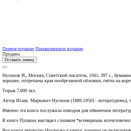
Первое издание
Прижизненное издание
Продано
Оставить заявку
Нусинов И.,
Москва,
Советский писатель,
1941,
397 с.,
бумажны
хорошее, потрепаны края необрезанной обложки, пятна на кор
Тираж 7.000 экз.
Автор Исаак Маркович Нусинов (1889-1950) - литературовед, 
Именно эта книга послужила поводом для обвинения литературове
В книге Пушкин выглядел слишком *всемирным, всечеловечес
Все книги авторства Нусинова и книги, которые он редактиро