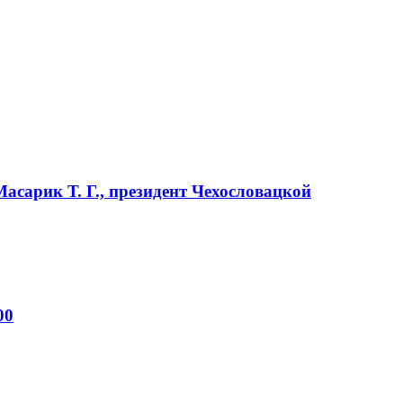
Масарик Т. Г., президент Чехословацкой
00