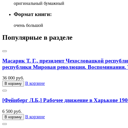
оригинальный бумажный
Формат книги:
очень большой
Популярные в разделе
Масарик Т. Г., президент Чехословацкой республ
республики Мировая революция. Воспоминания. Т
36 000 руб.
В корзине
В корзину
[Фейнберг Л.Б.] Рабочее движение в Харькове 190
6 500 руб.
В корзине
В корзину