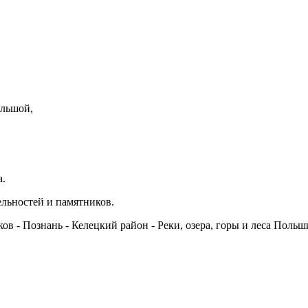
ольшой,
а.
льностей и памятников.
ов - Познань - Келецкий район - Реки, озера, горы и леса Польш