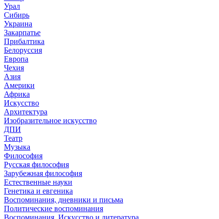
Урал
Сибирь
Украина
Закарпатье
Прибалтика
Белоруссия
Европа
Чехия
Азия
Америки
Африка
Искусство
Архитектура
Изобразительное искусство
ДПИ
Театр
Музыка
Философия
Русская философия
Зарубежная философия
Естественные науки
Генетика и евгеника
Воспоминания, дневники и письма
Политические воспоминания
Воспоминания. Искусство и литература