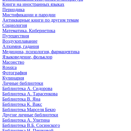
Книги на иностранных языках
Периодика
Мистификации и пародии
Антикварные книги по другим темам
Социология
Математика. Кибернетика
Путешествия
Воздухоплавание
Алхимия, гадания
Медицина, психология, фармацевтика
Языковедение, фольклор
Масонство
Rossica
Фотография
Кулинария
Личные библиотеки
Библиотека А. Сидорова
Библиотека А. Тарасенкова
Библиотека В. Яна
Библиотека К. Вакс
Библиотека Марселя Бекю
Другие личные библиотеки
Библиотека А. Улитина
Библиотека В.Б. Сосинского
Библиотека Н. Пешковой