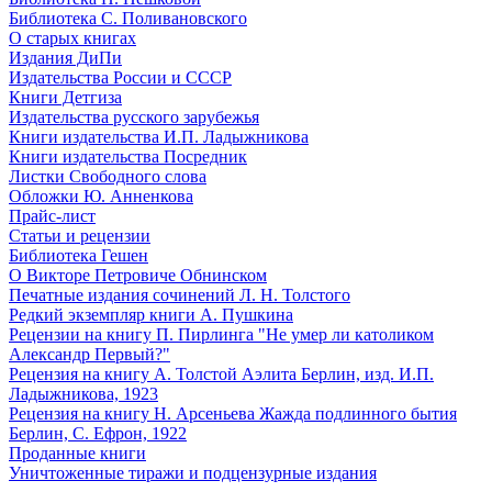
Библиотека С. Поливановского
О старых книгах
Издания ДиПи
Издательства России и СССР
Книги Детгиза
Издательства русского зарубежья
Книги издательства И.П. Ладыжникова
Книги издательства Посредник
Листки Свободного слова
Обложки Ю. Анненкова
Прайс-лист
Статьи и рецензии
Библиотека Гешен
О Викторе Петровиче Обнинском
Печатные издания сочинений Л. Н. Толстого
Редкий экземпляр книги А. Пушкина
Рецензии на книгу П. Пирлинга "Не умер ли католиком
Александр Первый?"
Рецензия на книгу А. Толстой Аэлита Берлин, изд. И.П.
Ладыжникова, 1923
Рецензия на книгу Н. Арсеньева Жажда подлинного бытия
Берлин, С. Ефрон, 1922
Проданные книги
Уничтоженные тиражи и подцензурные издания