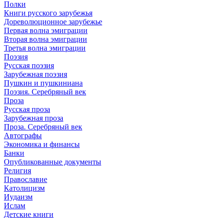
Полки
Книги русского зарубежья
Дореволюционное зарубежье
Первая волна эмиграции
Вторая волна эмиграции
Третья волна эмиграции
Поэзия
Русская поэзия
Зарубежная поэзия
Пушкин и пушкиниана
Поэзия. Серебряный век
Проза
Русская проза
Зарубежная проза
Проза. Серебряный век
Автографы
Экономика и финансы
Банки
Опубликованные документы
Религия
Православие
Католицизм
Иудаизм
Ислам
Детские книги