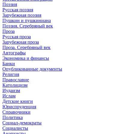
Поэзия
Русская поэзия
Зарубежная поэзия
Пушкин и пушкиниана
Поэзия. Серебряный век
Проза
Русская проза
Зарубежная проза
Проза. Серебряный век
Автографы
Экономика и финансы
Банки
Опубликованные документы
Религия
Православие
Католицизм
Иудаизм
Ислам
Детские книги
Юриспруденция
Справочники
Политика
Социал-демократы
Социалисты
Анархисты