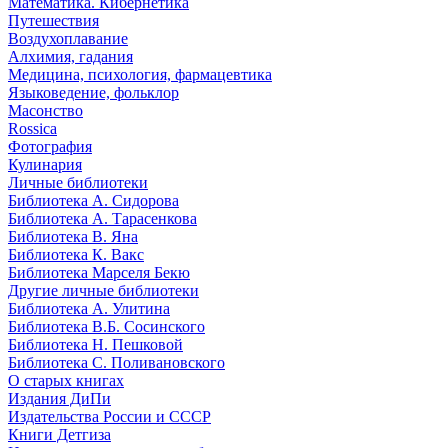
Математика. Кибернетика
Путешествия
Воздухоплавание
Алхимия, гадания
Медицина, психология, фармацевтика
Языковедение, фольклор
Масонство
Rossica
Фотография
Кулинария
Личные библиотеки
Библиотека А. Сидорова
Библиотека А. Тарасенкова
Библиотека В. Яна
Библиотека К. Вакс
Библиотека Марселя Бекю
Другие личные библиотеки
Библиотека А. Улитина
Библиотека В.Б. Сосинского
Библиотека Н. Пешковой
Библиотека С. Поливановского
О старых книгах
Издания ДиПи
Издательства России и СССР
Книги Детгиза