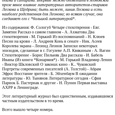
одами и сатирами. Впервые можно отметить в леоновской
прозе явное влияние литературных авторитетов-стариков
Лескова и Щедрина; быть может, линия Лескова и есть
наиболее родственная для Леонова; во всяком случае, она
соединяет его с *большой литературой
*.
Из содержания: Ф. Сологуб Четыре стихотврения - Евг.
Замятин Рассказ о самом главном - А. Ахматова Два
стихотворения - М. Горький Из воспоминаний - Н. Клюев
Песни на крови - Л. Андреев Конь в сенате - Ник. Асеев
Королева экрана - Леонид Леонов Записки некоторых
эпизодов, сделанные в г. Гогулеве А.П. Квякиным - А. Вагин
Стихотворение - Борис Пильняк Два рассказа - И. Бабель
Иваны (Из книги *Конармия*) - М. Горький Владимир Ленин
- Виктор Шкловский О законах кино - К.. Чуковский
Портреты современных писателей (А. Толстой) - Абрам
Эфрос Восстание зрителя - Б. Эйхенбаум В ожидании
литературы - Ю. Тынянов Литературное сегодня - Сфия
Парнок Б. Пастернак и другие - Н. Пунин Первая выставка
АХРР в Ленинграде.
Этот литературный журнал был единственным, издававшимся
частным издательством в то время.
Всего вышло четыре номера.