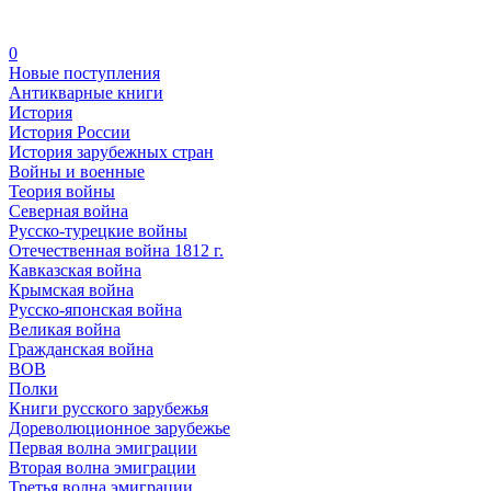
0
Новые поступления
Антикварные книги
История
История России
История зарубежных стран
Войны и военные
Теория войны
Северная война
Русско-турецкие войны
Отечественная война 1812 г.
Кавказская война
Крымская война
Русско-японская война
Великая война
Гражданская война
ВОВ
Полки
Книги русского зарубежья
Дореволюционное зарубежье
Первая волна эмиграции
Вторая волна эмиграции
Третья волна эмиграции