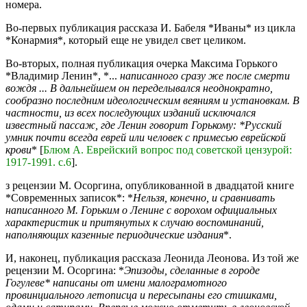
номера.
Во-первых публикация рассказа И. Бабеля *Иваны* из цикла
*Конармия*, который еще не увидел свет целиком.
Во-вторых, полная публикация очерка Максима Горького
*Владимир Ленин*, *...
написанного сразу же после смерти
вождя ... В дальнейшем он переделывался неоднократно,
сообразно последним идеологическим веяниям и установкам. В
частности, из всех последующих изданий исключался
известный пассаж, где Ленин говорит Горькому: *Русский
умник почти всегда еврей или человек с примесью еврейской
крови
* [
Блюм А. Еврейский вопрос под советской цензурой:
1917-1991. с.6
].
з рецензии М. Осоргина, опубликованной в двадцатой книге
*Современных записок*: *
Нельзя, конечно, и сравнивать
написанного М. Горьким о Ленине с ворохом официальных
характеристик и притянутых к случаю воспоминаний,
наполняющих казенные периодические издания
*.
И, наконец, публикация рассказа Леонида Леонова. Из той же
рецензии М. Осоргина: *
Эпизоды, сделанные в городе
Гогулеве* написаны от имени малограмотного
провинциального летописца и пересыпаны его стишками,