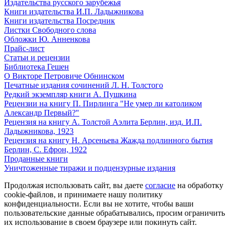
Издательства русского зарубежья
Книги издательства И.П. Ладыжникова
Книги издательства Посредник
Листки Свободного слова
Обложки Ю. Анненкова
Прайс-лист
Статьи и рецензии
Библиотека Гешен
О Викторе Петровиче Обнинском
Печатные издания сочинений Л. Н. Толстого
Редкий экземпляр книги А. Пушкина
Рецензии на книгу П. Пирлинга "Не умер ли католиком
Александр Первый?"
Рецензия на книгу А. Толстой Аэлита Берлин, изд. И.П.
Ладыжникова, 1923
Рецензия на книгу Н. Арсеньева Жажда подлинного бытия
Берлин, С. Ефрон, 1922
Проданные книги
Уничтоженные тиражи и подцензурные издания
Продолжая использовать сайт, вы даете
согласие
на обработку
cookie-файлов, и принимаете нашу политику
конфиденциальности. Если вы не хотите, чтобы ваши
пользовательские данные обрабатывались, просим ограничить
их использование в своем браузере или покинуть сайт.