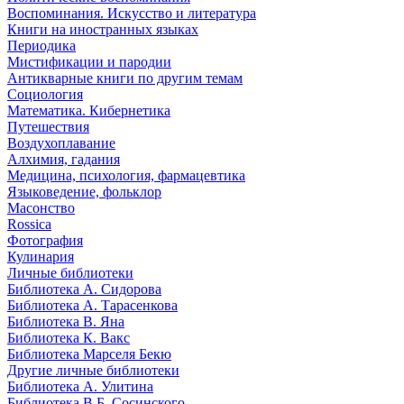
Воспоминания. Искусство и литература
Книги на иностранных языках
Периодика
Мистификации и пародии
Антикварные книги по другим темам
Социология
Математика. Кибернетика
Путешествия
Воздухоплавание
Алхимия, гадания
Медицина, психология, фармацевтика
Языковедение, фольклор
Масонство
Rossica
Фотография
Кулинария
Личные библиотеки
Библиотека А. Сидорова
Библиотека А. Тарасенкова
Библиотека В. Яна
Библиотека К. Вакс
Библиотека Марселя Бекю
Другие личные библиотеки
Библиотека А. Улитина
Библиотека В.Б. Сосинского