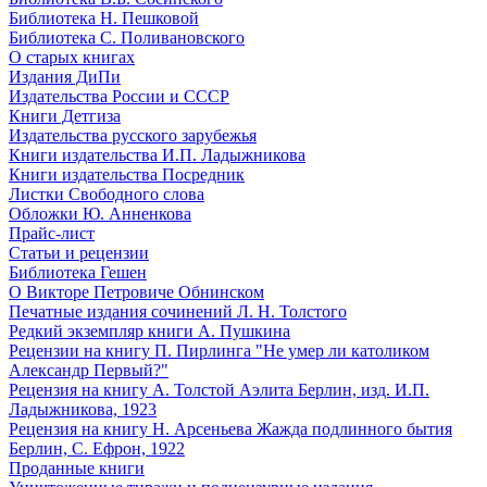
Библиотека Н. Пешковой
Библиотека С. Поливановского
О старых книгах
Издания ДиПи
Издательства России и СССР
Книги Детгиза
Издательства русского зарубежья
Книги издательства И.П. Ладыжникова
Книги издательства Посредник
Листки Свободного слова
Обложки Ю. Анненкова
Прайс-лист
Статьи и рецензии
Библиотека Гешен
О Викторе Петровиче Обнинском
Печатные издания сочинений Л. Н. Толстого
Редкий экземпляр книги А. Пушкина
Рецензии на книгу П. Пирлинга "Не умер ли католиком
Александр Первый?"
Рецензия на книгу А. Толстой Аэлита Берлин, изд. И.П.
Ладыжникова, 1923
Рецензия на книгу Н. Арсеньева Жажда подлинного бытия
Берлин, С. Ефрон, 1922
Проданные книги