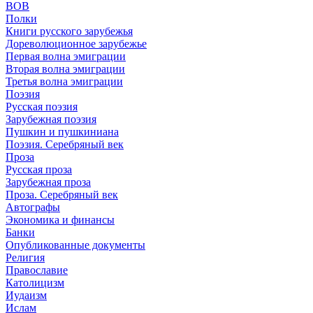
ВОВ
Полки
Книги русского зарубежья
Дореволюционное зарубежье
Первая волна эмиграции
Вторая волна эмиграции
Третья волна эмиграции
Поэзия
Русская поэзия
Зарубежная поэзия
Пушкин и пушкиниана
Поэзия. Серебряный век
Проза
Русская проза
Зарубежная проза
Проза. Серебряный век
Автографы
Экономика и финансы
Банки
Опубликованные документы
Религия
Православие
Католицизм
Иудаизм
Ислам