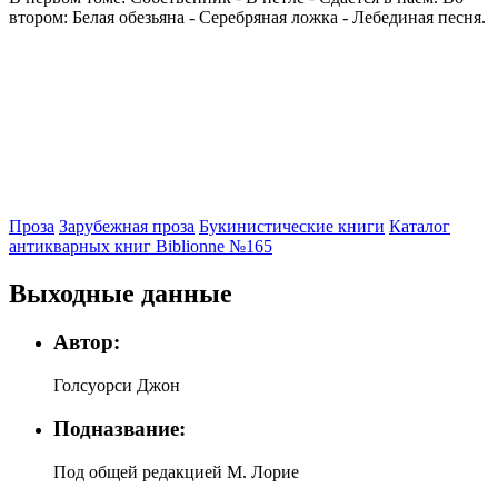
втором: Белая обезьяна - Серебряная ложка - Лебединая песня.
Проза
Зарубежная проза
Букинистические книги
Каталог
антикварных книг Biblionne №165
Выходные данные
Автор:
Голсуорси Джон
Подназвание:
Под общей редакцией М. Лорие