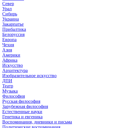
Север
Урал
Сибирь
Украина
Закарпатье
Прибалтика
Белоруссия
Европа
Чехия
Азия
Америки
Африка
Искусство
Архитектура
Изобразительное искусство
ДПИ
Театр
Музыка
Философия
Русская философия
Зарубежная философия
Естественные науки
Генетика и евгеника
Воспоминания, дневники и письма
Политические воспоминания