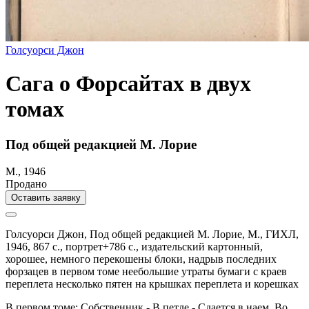
Голсуорси Джон
Сага о Форсайтах в двух
томах
Под общей редакцией М. Лорие
М., 1946
Продано
Оставить заявку
Голсуорси Джон,
Под общей редакцией М. Лорие,
М.,
ГИХЛ,
1946,
867 с., портрет+786 с.,
издательский картонный,
хорошее, немного перекошены блоки, надрыв последних
форзацев в первом томе неебольшие утраты бумаги с краев
переплета несколько пятен на крышках переплета и корешках
В первом томе: Собственник - В петле - Сдается в наем. Во