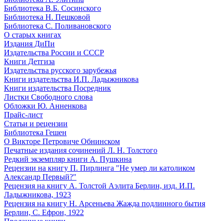
Библиотека В.Б. Сосинского
Библиотека Н. Пешковой
Библиотека С. Поливановского
О старых книгах
Издания ДиПи
Издательства России и СССР
Книги Детгиза
Издательства русского зарубежья
Книги издательства И.П. Ладыжникова
Книги издательства Посредник
Листки Свободного слова
Обложки Ю. Анненкова
Прайс-лист
Статьи и рецензии
Библиотека Гешен
О Викторе Петровиче Обнинском
Печатные издания сочинений Л. Н. Толстого
Редкий экземпляр книги А. Пушкина
Рецензии на книгу П. Пирлинга "Не умер ли католиком
Александр Первый?"
Рецензия на книгу А. Толстой Аэлита Берлин, изд. И.П.
Ладыжникова, 1923
Рецензия на книгу Н. Арсеньева Жажда подлинного бытия
Берлин, С. Ефрон, 1922