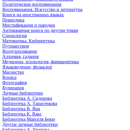
Политические воспоминания
Воспоминания. Искусство и литература
Книги на иностранных языках
Периодика
Мистификации и пародии
Антикварные книги по другим темам
Социология
Математика. Кибернетика
Путешествия
Воздухоплавание
Алхимия, гадания
Медицина, психология, фармацевтика
Языковедение, фольклор
Масонство
Rossica
Фотография
Кулинария
Личные библиотеки
Библиотека А. Сидорова
Библиотека А. Тарасенкова
Библиотека В. Яна
Библиотека К. Вакс
Библиотека Марселя Бекю
Другие личные библиотеки
Библиотека А. Улитина