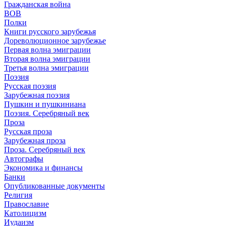
Гражданская война
ВОВ
Полки
Книги русского зарубежья
Дореволюционное зарубежье
Первая волна эмиграции
Вторая волна эмиграции
Третья волна эмиграции
Поэзия
Русская поэзия
Зарубежная поэзия
Пушкин и пушкиниана
Поэзия. Серебряный век
Проза
Русская проза
Зарубежная проза
Проза. Серебряный век
Автографы
Экономика и финансы
Банки
Опубликованные документы
Религия
Православие
Католицизм
Иудаизм