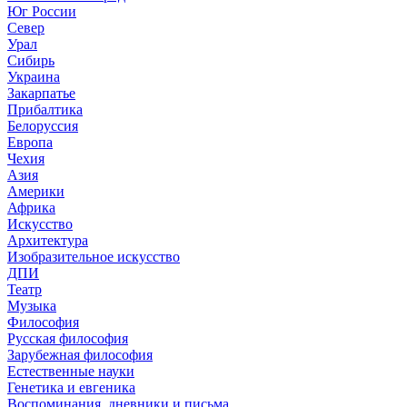
Юг России
Север
Урал
Сибирь
Украина
Закарпатье
Прибалтика
Белоруссия
Европа
Чехия
Азия
Америки
Африка
Искусство
Архитектура
Изобразительное искусство
ДПИ
Театр
Музыка
Философия
Русская философия
Зарубежная философия
Естественные науки
Генетика и евгеника
Воспоминания, дневники и письма