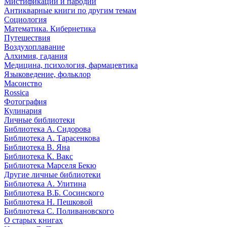
Мистификации и пародии
Антикварные книги по другим темам
Социология
Математика. Кибернетика
Путешествия
Воздухоплавание
Алхимия, гадания
Медицина, психология, фармацевтика
Языковедение, фольклор
Масонство
Rossica
Фотография
Кулинария
Личные библиотеки
Библиотека А. Сидорова
Библиотека А. Тарасенкова
Библиотека В. Яна
Библиотека К. Вакс
Библиотека Марселя Бекю
Другие личные библиотеки
Библиотека А. Улитина
Библиотека В.Б. Сосинского
Библиотека Н. Пешковой
Библиотека С. Поливановского
О старых книгах