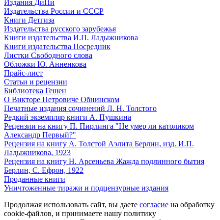
Издания ДиПи
Издательства России и СССР
Книги Детгиза
Издательства русского зарубежья
Книги издательства И.П. Ладыжникова
Книги издательства Посредник
Листки Свободного слова
Обложки Ю. Анненкова
Прайс-лист
Статьи и рецензии
Библиотека Гешен
О Викторе Петровиче Обнинском
Печатные издания сочинений Л. Н. Толстого
Редкий экземпляр книги А. Пушкина
Рецензии на книгу П. Пирлинга "Не умер ли католиком
Александр Первый?"
Рецензия на книгу А. Толстой Аэлита Берлин, изд. И.П.
Ладыжникова, 1923
Рецензия на книгу Н. Арсеньева Жажда подлинного бытия
Берлин, С. Ефрон, 1922
Проданные книги
Уничтоженные тиражи и подцензурные издания
Продолжая использовать сайт, вы даете
согласие
на обработку
cookie-файлов, и принимаете нашу политику