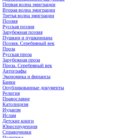
Первая волна эмиграции
Вторая волна эмиграции
Третья волна эмиграции
Поэзия
Русская поэзия
Зарубежная поэзия
Пушкин и пушкиниана
Поэзия. Серебряный век
Проза
Русская проза
Зарубежная проза
Проза. Серебряный век
Автографы
Экономика и финансы
Банки
Опубликованные документы
Религия
Православие
Католицизм
Иудаизм
Ислам
Детские книги
Юриспруденция
Справочники
Политика