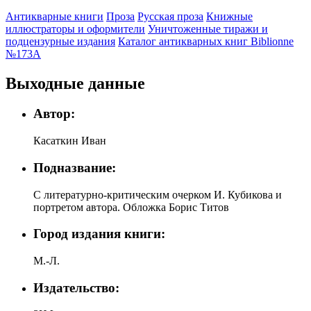
Антикварные книги
Проза
Русская проза
Книжные
иллюстраторы и оформители
Уничтоженные тиражи и
подцензурные издания
Каталог антикварных книг Biblionne
№173A
Выходные данные
Автор:
Касаткин Иван
Подназвание:
С литературно-критическим очерком И. Кубикова и
портретом автора. Обложка Борис Титов
Город издания книги:
М.-Л.
Издательство: