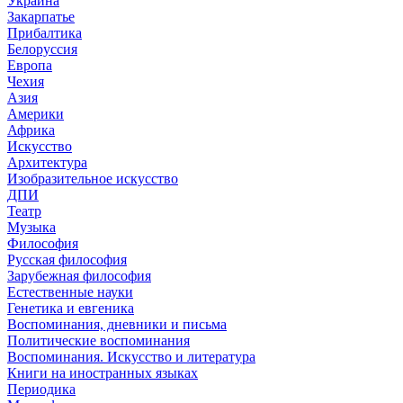
Украина
Закарпатье
Прибалтика
Белоруссия
Европа
Чехия
Азия
Америки
Африка
Искусство
Архитектура
Изобразительное искусство
ДПИ
Театр
Музыка
Философия
Русская философия
Зарубежная философия
Естественные науки
Генетика и евгеника
Воспоминания, дневники и письма
Политические воспоминания
Воспоминания. Искусство и литература
Книги на иностранных языках
Периодика