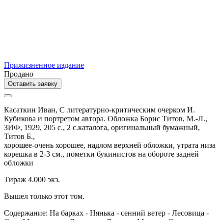
Прижизненное издание
Продано
Оставить заявку
Касаткин Иван,
С литературно-критическим очерком И.
Кубикова и портретом автора. Обложка Борис Титов,
М.-Л.,
ЗИФ,
1929,
205 с., 2 с.каталога,
оригинальный бумажный,
Титов Б.,
хорошее-очень хорошее, надлом верхней обложки, утрата низа
корешка в 2-3 см., пометки букинистов на обороте задней
обложки
Тираж 4.000 экз.
Вышел только этот том.
Содержание: На барках - Нянька - сенний ветер - Лесовица -