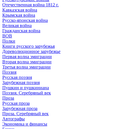
Отечественная война 1812 г.
Кавказская война
Крымская война
Русско-японская война
Великая война
Гражданская война
ВОВ
Полки
Книги русского зарубежья
Дореволюционное зарубежье
Первая волна эмиграции
Вторая волна эмиграции
Третья волна эмиграции
Поэзия
Русская поэзия
Зарубежная поэзия
Пушкин и пушкиниана
Поэзия. Серебряный век
Проза
Русская проза
Зарубежная проза
Проза. Серебряный век
Автографы
Экономика и финансы