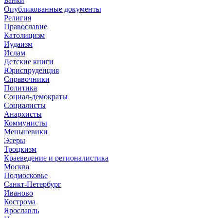
Банки
Опубликованные документы
Религия
Православие
Католицизм
Иудаизм
Ислам
Детские книги
Юриспруденция
Справочники
Политика
Социал-демократы
Социалисты
Анархисты
Коммунисты
Меньшевики
Эсеры
Троцкизм
Краеведение и регионалистика
Москва
Подмосковье
Санкт-Петербург
Иваново
Кострома
Ярославль