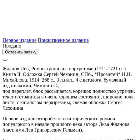
Первое издание
Прижизненное издание
Продано
Оставить заявку
Жданов Лев,
Роман-хроника с портретами (1711-1721 гг.).
Книга II. Обложка Сергей Чехонин,
СПб.,
*Прометей* Н.Н.
Михайлова,
1914,
268 с., 3 л.илл., 4 с.каталога,
бумажный
издательский,
Чехонин С.,
под переплет, блок рассыпается, корешок полностью утрачен,
текст и страницы в очень хорошем состоянии, широкие поля,
листы с каталогом неразрезаны, свежая обложка Сергея
Чехонина
Первое издание второй части исторического романа
популярного в начале прошлого века автора Льва Жданова
(наст. имя Лев Григорьевич Гельман).