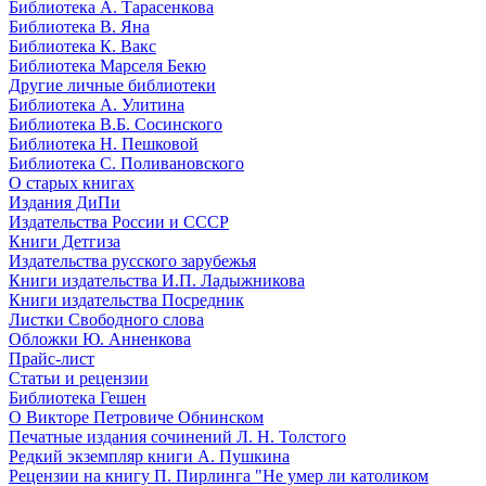
Библиотека А. Тарасенкова
Библиотека В. Яна
Библиотека К. Вакс
Библиотека Марселя Бекю
Другие личные библиотеки
Библиотека А. Улитина
Библиотека В.Б. Сосинского
Библиотека Н. Пешковой
Библиотека С. Поливановского
О старых книгах
Издания ДиПи
Издательства России и СССР
Книги Детгиза
Издательства русского зарубежья
Книги издательства И.П. Ладыжникова
Книги издательства Посредник
Листки Свободного слова
Обложки Ю. Анненкова
Прайс-лист
Статьи и рецензии
Библиотека Гешен
О Викторе Петровиче Обнинском
Печатные издания сочинений Л. Н. Толстого
Редкий экземпляр книги А. Пушкина
Рецензии на книгу П. Пирлинга "Не умер ли католиком