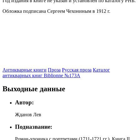
Год издания в книге не указан и установлен по каталогу РНБ.
Обложка подписана Сергеем Чехониным в 1912 г.
Антикварные книги
Проза
Русская проза
Каталог
антикварных книг Biblionne №173A
Выходные данные
Автор:
Жданов Лев
Подназвание:
Роман-хроника с портретами (1711-1721 гг.). Книга II.