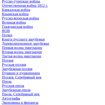
Русско-турецкие войны
Отечественная война 1812 г.
Кавказская война
Крымская война
Русско-японская война
Великая война
Гражданская война
ВОВ
Полки
Книги русского зарубежья
Дореволюционное зарубежье
Первая волна эмиграции
Вторая волна эмиграции
Третья волна эмиграции
Поэзия
Русская поэзия
Зарубежная поэзия
Пушкин и пушкиниана
Поэзия. Серебряный век
Проза
Русская проза
Зарубежная проза
Проза. Серебряный век
Автографы
Экономика и финансы