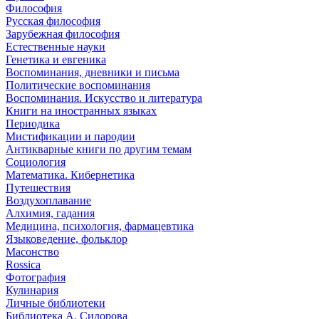
Философия
Русская философия
Зарубежная философия
Естественные науки
Генетика и евгеника
Воспоминания, дневники и письма
Политические воспоминания
Воспоминания. Искусство и литература
Книги на иностранных языках
Периодика
Мистификации и пародии
Антикварные книги по другим темам
Социология
Математика. Кибернетика
Путешествия
Воздухоплавание
Алхимия, гадания
Медицина, психология, фармацевтика
Языковедение, фольклор
Масонство
Rossica
Фотография
Кулинария
Личные библиотеки
Библиотека А. Сидорова