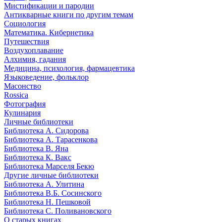
Мистификации и пародии
Антикварные книги по другим темам
Социология
Математика. Кибернетика
Путешествия
Воздухоплавание
Алхимия, гадания
Медицина, психология, фармацевтика
Языковедение, фольклор
Масонство
Rossica
Фотография
Кулинария
Личные библиотеки
Библиотека А. Сидорова
Библиотека А. Тарасенкова
Библиотека В. Яна
Библиотека К. Вакс
Библиотека Марселя Бекю
Другие личные библиотеки
Библиотека А. Улитина
Библиотека В.Б. Сосинского
Библиотека Н. Пешковой
Библиотека С. Поливановского
О старых книгах