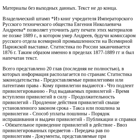
Материалы без выходных данных. Текст не до конца.
Владельческий штамп *Из книг учредителя Императорского
Русского технического общества Евгения Николаевича
Андреева* позволяет уточнить дату печати этих материалов
не позже 1889 г., в котором умер Андреев, будучи комиссаром
русского отдела всемирной промышленности на Всемирной
Парижской выставке. Статистика по России заканчивается
1876 г. Таким образом именно в пределах 1877-1889 гг и был
напечатан текст.
Всего представлено 20 глав (последняя не полностью), в
которых информация располагается по странам: Статистика
законодательства - Предоставляемые привилегиями или
патентами права - Кому привилегии выдаются - Что подлеит
привилегированию - Род выдаваемых привилегий - Время
вступлени привилегий в силу - Продолжительность
привилегий - Продление действия привилегий свыше
установленного законом срока - Такса или пошлина за
привилегии - Способ уплаты пошлины - Порядок
испрашивания и выдачи привилегий - Публикации и справки
- Обязательное приведение привилегий в действие - Ввоз
привилегированных предметов - Передача рав по
привилегиям - Документы, представляемые при