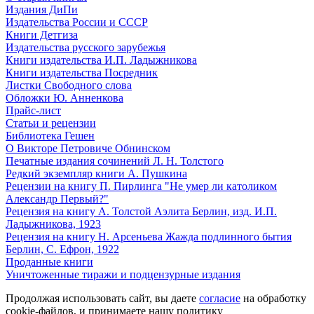
Издания ДиПи
Издательства России и СССР
Книги Детгиза
Издательства русского зарубежья
Книги издательства И.П. Ладыжникова
Книги издательства Посредник
Листки Свободного слова
Обложки Ю. Анненкова
Прайс-лист
Статьи и рецензии
Библиотека Гешен
О Викторе Петровиче Обнинском
Печатные издания сочинений Л. Н. Толстого
Редкий экземпляр книги А. Пушкина
Рецензии на книгу П. Пирлинга "Не умер ли католиком
Александр Первый?"
Рецензия на книгу А. Толстой Аэлита Берлин, изд. И.П.
Ладыжникова, 1923
Рецензия на книгу Н. Арсеньева Жажда подлинного бытия
Берлин, С. Ефрон, 1922
Проданные книги
Уничтоженные тиражи и подцензурные издания
Продолжая использовать сайт, вы даете
согласие
на обработку
cookie-файлов, и принимаете нашу политику