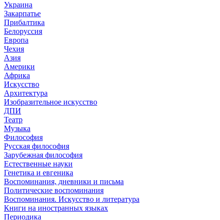
Украина
Закарпатье
Прибалтика
Белоруссия
Европа
Чехия
Азия
Америки
Африка
Искусство
Архитектура
Изобразительное искусство
ДПИ
Театр
Музыка
Философия
Русская философия
Зарубежная философия
Естественные науки
Генетика и евгеника
Воспоминания, дневники и письма
Политические воспоминания
Воспоминания. Искусство и литература
Книги на иностранных языках
Периодика