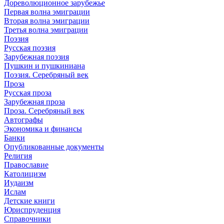
Дореволюционное зарубежье
Первая волна эмиграции
Вторая волна эмиграции
Третья волна эмиграции
Поэзия
Русская поэзия
Зарубежная поэзия
Пушкин и пушкиниана
Поэзия. Серебряный век
Проза
Русская проза
Зарубежная проза
Проза. Серебряный век
Автографы
Экономика и финансы
Банки
Опубликованные документы
Религия
Православие
Католицизм
Иудаизм
Ислам
Детские книги
Юриспруденция
Справочники