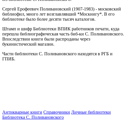
Сергей Ерофеевич Поливановский (1907-1983) - московский
библиофил, много лет возглавлявший *Москнигу*. В его
библиотеке было более десяти тысяч каталогов.
Штамп и шифр Библиотеки ВПИК работников печати, куда
перешла библиографическая часть биб-ки С. Поливановского.
Впоследствии книги были распроданы через
букинистический магазин.
Части библиотеки С. Поливановского находятся в РГБ и
ГПИБ.
Антикварные книги
Справочники
Личные библиотеки
Библиотека С. Поливановского