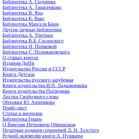
Библиотека А. Сидорова
Библиотека А. Тарасенкова
Библиотека В. Яна
Библиотека К. Вакс
Библиотека Марселя Бекю
Другие личные библиотеки
Библиотека А. Улитина
Библиотека В.Б. Сосинского
Библиотека Н. Пешковой
Библиотека С. Поливановского
О старых книгах
Издания ДиПи
Издательства России и СССР
Книги Детгиза
Издательства русского зарубежья
Книги издательства И.П. Ладыжникова
Книги издательства Посредник
Листки Свободного слова
Обложки Ю. Анненкова
Прайс-лист
Статьи и рецензии
Библиотека Гешен
О Викторе Петровиче Обнинском
Печатные издания сочинений Л. Н. Толстого
Редкий экземпляр книги А. Пушкина