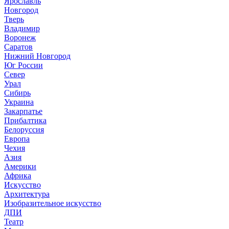
Ярославль
Новгород
Тверь
Владимир
Воронеж
Саратов
Нижний Новгород
Юг России
Север
Урал
Сибирь
Украина
Закарпатье
Прибалтика
Белоруссия
Европа
Чехия
Азия
Америки
Африка
Искусство
Архитектура
Изобразительное искусство
ДПИ
Театр