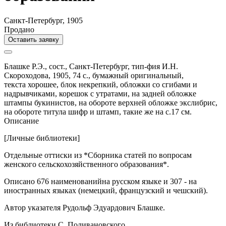
Санкт-Петербург, 1905
Продано
Оставить заявку
Блашке Р.Э., сост.,
Санкт-Петербург,
тип-фия И.Н.
Скороходова,
1905,
74 с.,
бумажный оригинальный,
текста хорошее, блок некрепкий, обложки со сгибами и
надрывчиками, корешок с утратами, на задней обложке
штампы букинистов, на обороте верхней обложке экслибрис,
на обороте титула шифр и штамп, такие же на с.17 см.
Описание
[Личные библиотеки]
Отдельные оттиски из *Сборника статей по вопросам
женского сельскохозяйственного образования*.
Описано 676 наименованийна русском языке и 307 - на
иностранных языках (немецкий, французский и чешский).
Автор указателя Рудольф Эдуардович Блашке.
Из библиотеки С. Поливановского.