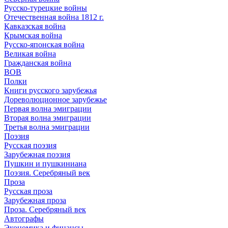
Русско-турецкие войны
Отечественная война 1812 г.
Кавказская война
Крымская война
Русско-японская война
Великая война
Гражданская война
ВОВ
Полки
Книги русского зарубежья
Дореволюционное зарубежье
Первая волна эмиграции
Вторая волна эмиграции
Третья волна эмиграции
Поэзия
Русская поэзия
Зарубежная поэзия
Пушкин и пушкиниана
Поэзия. Серебряный век
Проза
Русская проза
Зарубежная проза
Проза. Серебряный век
Автографы
Экономика и финансы