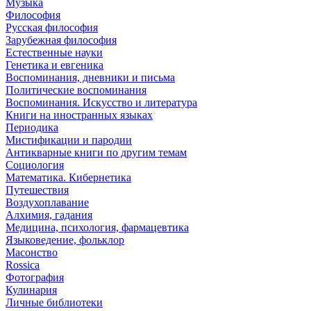
Музыка
Философия
Русская философия
Зарубежная философия
Естественные науки
Генетика и евгеника
Воспоминания, дневники и письма
Политические воспоминания
Воспоминания. Искусство и литература
Книги на иностранных языках
Периодика
Мистификации и пародии
Антикварные книги по другим темам
Социология
Математика. Кибернетика
Путешествия
Воздухоплавание
Алхимия, гадания
Медицина, психология, фармацевтика
Языковедение, фольклор
Масонство
Rossica
Фотография
Кулинария
Личные библиотеки