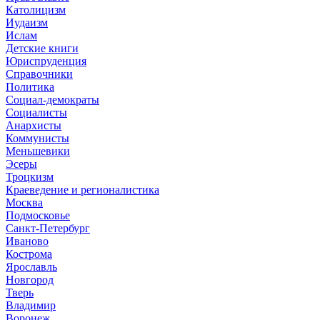
Католицизм
Иудаизм
Ислам
Детские книги
Юриспруденция
Справочники
Политика
Социал-демократы
Социалисты
Анархисты
Коммунисты
Меньшевики
Эсеры
Троцкизм
Краеведение и регионалистика
Москва
Подмосковье
Санкт-Петербург
Иваново
Кострома
Ярославль
Новгород
Тверь
Владимир
Воронеж