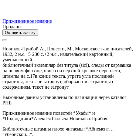
Прижизненное издание
Продано
Оставить заявку
Новиков-Прибой А.,
Повести,
М.,
Московское т-во писателей,
1932,
2 н.с.+5-230 с.+2 н.с.,
издательский картонный,
уменьшенный,
библиотечный экземпляр без титула (sic!), следы от кармашка
на первом форзаце, шифр на верхней крышке переплета,
штампы на с.17в конце текста, утрата угла последней
страницы, текст не затронут, оборван низ страницы с
содержанием, текст не затронут
Выходные данны установлены по пагинации через каталог
РНБ.
Прижизненное издание повестей *Ухабы* и
*Подводники*Алексея Силыча Новикова-Прибоя.
Библиотечные штампы плохо читаемы: *Абнемент…
губернской...*.