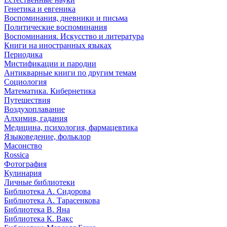
Генетика и евгеника
Воспоминания, дневники и письма
Политические воспоминания
Воспоминания. Искусство и литература
Книги на иностранных языках
Периодика
Мистификации и пародии
Антикварные книги по другим темам
Социология
Математика. Кибернетика
Путешествия
Воздухоплавание
Алхимия, гадания
Медицина, психология, фармацевтика
Языковедение, фольклор
Масонство
Rossica
Фотография
Кулинария
Личные библиотеки
Библиотека А. Сидорова
Библиотека А. Тарасенкова
Библиотека В. Яна
Библиотека К. Вакс