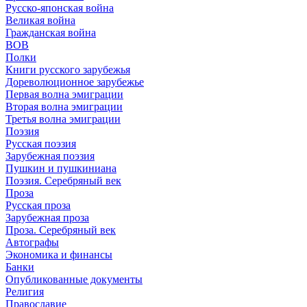
Русско-японская война
Великая война
Гражданская война
ВОВ
Полки
Книги русского зарубежья
Дореволюционное зарубежье
Первая волна эмиграции
Вторая волна эмиграции
Третья волна эмиграции
Поэзия
Русская поэзия
Зарубежная поэзия
Пушкин и пушкиниана
Поэзия. Серебряный век
Проза
Русская проза
Зарубежная проза
Проза. Серебряный век
Автографы
Экономика и финансы
Банки
Опубликованные документы
Религия
Православие