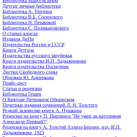
Библиотека Марселя Бекю
Другие личные библиотеки
Библиотека А. Улитина
Библиотека В.Б. Сосинского
Библиотека Н. Пешковой
Библиотека С. Поливановского
О старых книгах
Издания ДиПи
Издательства России и СССР
Книги Детгиза
Издательства русского зарубежья
Книги издательства И.П. Ладыжникова
Книги издательства Посредник
Листки Свободного слова
Обложки Ю. Анненкова
Прайс-лист
Статьи и рецензии
Библиотека Гешен
О Викторе Петровиче Обнинском
Печатные издания сочинений Л. Н. Толстого
Редкий экземпляр книги А. Пушкина
Рецензии на книгу П. Пирлинга "Не умер ли католиком
Александр Первый?"
Рецензия на книгу А. Толстой Аэлита Берлин, изд. И.П.
Ладыжникова, 1923