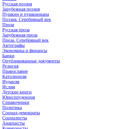
Русская поэзия
Зарубежная поэзия
Пушкин и пушкиниана
Поэзия. Серебряный век
Проза
Русская проза
Зарубежная проза
Проза. Серебряный век
Автографы
Экономика и финансы
Банки
Опубликованные документы
Религия
Православие
Католицизм
Иудаизм
Ислам
Детские книги
Юриспруденция
Справочники
Политика
Социал-демократы
Социалисты
Анархисты
Коммунисты