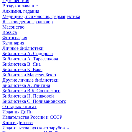
Путешествия
Воздухоплавание
Алхимия, гадания
Медицина, психология, фармацевтика
Языковедение, фольклор
Масонство
Rossica
Фотография
Кулинария
Личные библиотеки
Библиотека А. Сидорова
Библиотека А. Тарасенкова
Библиотека В. Яна
Библиотека К. Вакс
Библиотека Марселя Бекю
Другие личные библиотеки
Библиотека А. Улитина
Библиотека В.Б. Сосинского
Библиотека Н. Пешковой
Библиотека С. Поливановского
О старых книгах
Издания ДиПи
Издательства России и СССР
Книги Детгиза
Издательства русского зарубежья