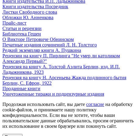
Книги издательства И.П. Ладыжникова
Книги издательства Посредник
Листки Свободного слова
Обложки Ю. Анненкова
Прайс-лист
Статьи и рецензии
Библиотека Гешен
О Викторе Петровиче Обнинском
Печатные издания сочинений Л. Н. Толстого
Редкий экземпляр книги А. Пушкина
Рецензии на книгу П. Пирлинга "Не умер ли католиком
Александр Первый?"
Рецензия на книгу А. Толстой Аэлита Берлин, изд. И.П.
Ладыжникова, 1923
Рецензия на книгу Н. Арсеньева Жажда подлинного бытия
Берлин, С. Ефрон, 1922
Проданные книги
Уничтоженные тиражи и подцензурные издания
Продолжая использовать сайт, вы даете
согласие
на обработку
cookie-файлов, и принимаете нашу политику
конфиденциальности. Если вы не хотите, чтобы ваши
пользовательские данные обрабатывались, просим ограничить
их использование в своем браузере или покинуть сайт.