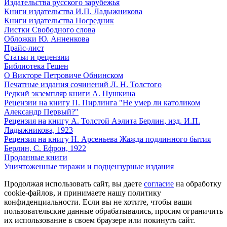
Издательства русского зарубежья
Книги издательства И.П. Ладыжникова
Книги издательства Посредник
Листки Свободного слова
Обложки Ю. Анненкова
Прайс-лист
Статьи и рецензии
Библиотека Гешен
О Викторе Петровиче Обнинском
Печатные издания сочинений Л. Н. Толстого
Редкий экземпляр книги А. Пушкина
Рецензии на книгу П. Пирлинга "Не умер ли католиком
Александр Первый?"
Рецензия на книгу А. Толстой Аэлита Берлин, изд. И.П.
Ладыжникова, 1923
Рецензия на книгу Н. Арсеньева Жажда подлинного бытия
Берлин, С. Ефрон, 1922
Проданные книги
Уничтоженные тиражи и подцензурные издания
Продолжая использовать сайт, вы даете
согласие
на обработку
cookie-файлов, и принимаете нашу политику
конфиденциальности. Если вы не хотите, чтобы ваши
пользовательские данные обрабатывались, просим ограничить
их использование в своем браузере или покинуть сайт.