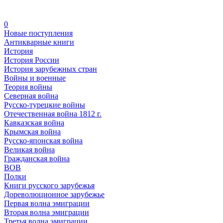
0
Новые поступления
Антикварные книги
История
История России
История зарубежных стран
Войны и военные
Теория войны
Северная война
Русско-турецкие войны
Отечественная война 1812 г.
Кавказская война
Крымская война
Русско-японская война
Великая война
Гражданская война
ВОВ
Полки
Книги русского зарубежья
Дореволюционное зарубежье
Первая волна эмиграции
Вторая волна эмиграции
Третья волна эмиграции