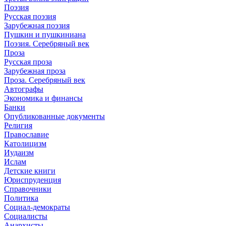
Поэзия
Русская поэзия
Зарубежная поэзия
Пушкин и пушкиниана
Поэзия. Серебряный век
Проза
Русская проза
Зарубежная проза
Проза. Серебряный век
Автографы
Экономика и финансы
Банки
Опубликованные документы
Религия
Православие
Католицизм
Иудаизм
Ислам
Детские книги
Юриспруденция
Справочники
Политика
Социал-демократы
Социалисты
Анархисты