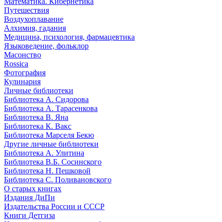
Математика. Кибернетика
Путешествия
Воздухоплавание
Алхимия, гадания
Медицина, психология, фармацевтика
Языковедение, фольклор
Масонство
Rossica
Фотография
Кулинария
Личные библиотеки
Библиотека А. Сидорова
Библиотека А. Тарасенкова
Библиотека В. Яна
Библиотека К. Вакс
Библиотека Марселя Бекю
Другие личные библиотеки
Библиотека А. Улитина
Библиотека В.Б. Сосинского
Библиотека Н. Пешковой
Библиотека С. Поливановского
О старых книгах
Издания ДиПи
Издательства России и СССР
Книги Детгиза