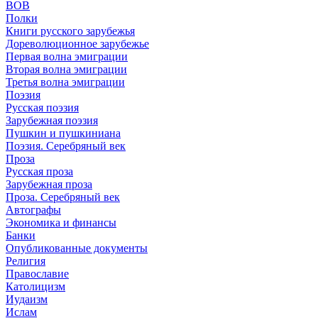
ВОВ
Полки
Книги русского зарубежья
Дореволюционное зарубежье
Первая волна эмиграции
Вторая волна эмиграции
Третья волна эмиграции
Поэзия
Русская поэзия
Зарубежная поэзия
Пушкин и пушкиниана
Поэзия. Серебряный век
Проза
Русская проза
Зарубежная проза
Проза. Серебряный век
Автографы
Экономика и финансы
Банки
Опубликованные документы
Религия
Православие
Католицизм
Иудаизм
Ислам