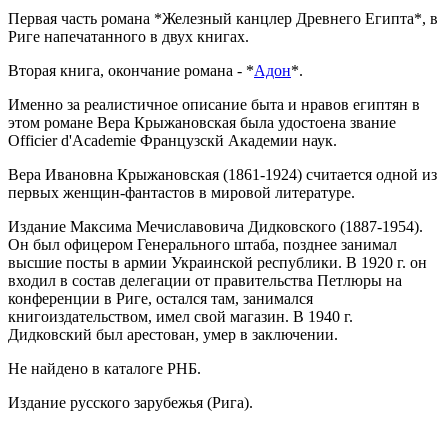
Первая часть романа *Железный канцлер Древнего Египта*, в
Риге напечатанного в двух книгах.
Вторая книга, окончание романа - *
Адон
*.
Именно за реалистичное описание быта и нравов египтян в
этом романе Вера Крыжановская была удостоена звание
Officier d'Academie Французскй Академии наук.
Вера Ивановна Крыжановская (1861-1924) считается одной из
первых женщин-фантастов в мировой литературе.
Издание Максима Мечиславовича Дидковского (1887-1954).
Он был офицером Генерального штаба, позднее занимал
высшие посты в армии Украинской республики. В 1920 г. он
входил в состав делегации от правительства Петлюры на
конференции в Риге, остался там, занимался
книгоиздательством, имел свой магазин. В 1940 г.
Дидковский был арестован, умер в заключении.
Не найдено в каталоге РНБ.
Издание русского зарубежья (Рига).