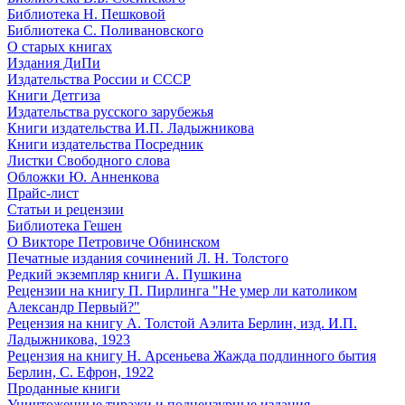
Библиотека Н. Пешковой
Библиотека С. Поливановского
О старых книгах
Издания ДиПи
Издательства России и СССР
Книги Детгиза
Издательства русского зарубежья
Книги издательства И.П. Ладыжникова
Книги издательства Посредник
Листки Свободного слова
Обложки Ю. Анненкова
Прайс-лист
Статьи и рецензии
Библиотека Гешен
О Викторе Петровиче Обнинском
Печатные издания сочинений Л. Н. Толстого
Редкий экземпляр книги А. Пушкина
Рецензии на книгу П. Пирлинга "Не умер ли католиком
Александр Первый?"
Рецензия на книгу А. Толстой Аэлита Берлин, изд. И.П.
Ладыжникова, 1923
Рецензия на книгу Н. Арсеньева Жажда подлинного бытия
Берлин, С. Ефрон, 1922
Проданные книги
Уничтоженные тиражи и подцензурные издания