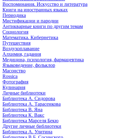
Воспоминания. Искусство и литература
Книги на иностранных языках
Периодика
Мистификации и пародии
Антикварные книги по другим темам
Социология
Математика. Кибернетика
Путешествия
Воздухоплавание
Алхимия, гадания
Медицина, психология, фармацевтика
Языковедение, фольклор
Масонство
Rossica
Фотография
Кулинария
Личные библиотеки
Библиотека А. Сидорова
Библиотека А. Тарасенкова
Библиотека В. Яна
Библиотека К. Вакс
Библиотека Марселя Бекю
Другие личные библиотеки
Библиотека А. Улитина
Библиотека В.Б. Сосинского