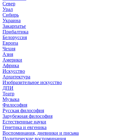
Север
Урал
Сибирь
Украина
Закарпатье
Прибалтика
Белоруссия
Европа
Чехия
Азия
Америки
Африка
Искусство
Архитектура
Изобразительное искусство
ДПИ
Театр
Музыка
Философия
Русская философия
Зарубежная философия
Естественные науки
Генетика и евгеника
Воспоминания, дневники и письма
Политические воспоминания