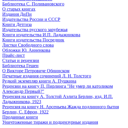
Библиотека С. Поливановского
О старых книгах
Издания ДиПи
Издательства России и СССР
Книги Детгиза
Издательства русского зарубежья
Книги издательства И.П. Ладыжникова
Книги издательства Посредник
Листки Свободного слова
Обложки Ю. Анненкова
Прайс-лист
Статьи и рецензии
Библиотека Гешен
О Викторе Петровиче Обнинском
Печатные издания сочинений Л. Н. Толстого
Редкий экземпляр книги А. Пушкина
Рецензии на книгу П. Пирлинга "Не умер ли католиком
Александр Первый?"
Рецензия на книгу А. Толстой Аэлита Берлин, изд. И.П.
Ладыжникова, 1923
Рецензия на книгу Н. Арсеньева Жажда подлинного бытия
Берлин, С. Ефрон, 1922
Проданные книги
Уничтоженные тиражи и подцензурные издания