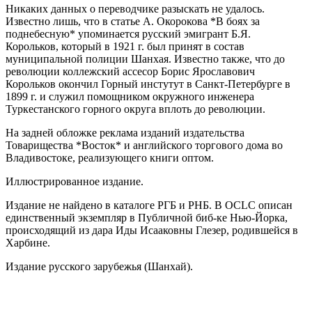
Никаких данных о переводчике разыскать не удалось.
Известно лишь, что в статье А. Окорокова *В боях за
поднебесную* упоминается русский эмигрант Б.Я.
Корольков, который в 1921 г. был принят в состав
муниципальной полиции Шанхая. Известно также, что до
революции коллежский ассесор Борис Ярославович
Корольков окончил Горный инстутут в Санкт-Петербурге в
1899 г. и служил помощником окружного инженера
Туркестанского горного округа вплоть до революции.
На задней обложке реклама изданий издательства
Товарищества *Восток* и английского торгового дома во
Владивостоке, реализующего книги оптом.
Иллюстрированное издание.
Издание не найдено в каталоге РГБ и РНБ. В OCLC описан
единственный экземпляр в Публичной биб-ке Нью-Йорка,
происходящий из дара Иды Исааковны Глезер, родившейся в
Харбине.
Издание русского зарубежья (Шанхай).