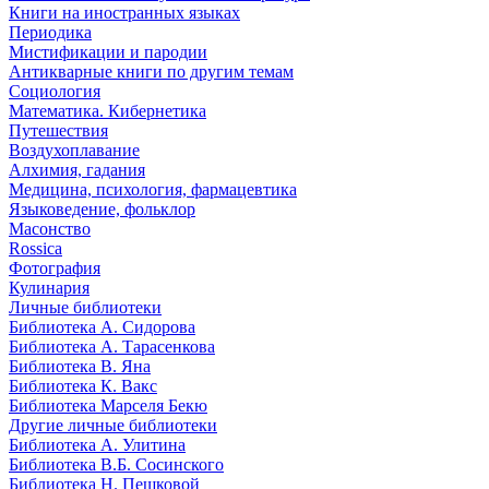
Книги на иностранных языках
Периодика
Мистификации и пародии
Антикварные книги по другим темам
Социология
Математика. Кибернетика
Путешествия
Воздухоплавание
Алхимия, гадания
Медицина, психология, фармацевтика
Языковедение, фольклор
Масонство
Rossica
Фотография
Кулинария
Личные библиотеки
Библиотека А. Сидорова
Библиотека А. Тарасенкова
Библиотека В. Яна
Библиотека К. Вакс
Библиотека Марселя Бекю
Другие личные библиотеки
Библиотека А. Улитина
Библиотека В.Б. Сосинского
Библиотека Н. Пешковой