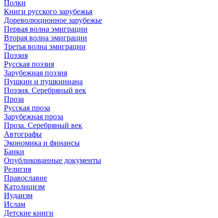
Полки
Книги русского зарубежья
Дореволюционное зарубежье
Первая волна эмиграции
Вторая волна эмиграции
Третья волна эмиграции
Поэзия
Русская поэзия
Зарубежная поэзия
Пушкин и пушкиниана
Поэзия. Серебряный век
Проза
Русская проза
Зарубежная проза
Проза. Серебряный век
Автографы
Экономика и финансы
Банки
Опубликованные документы
Религия
Православие
Католицизм
Иудаизм
Ислам
Детские книги