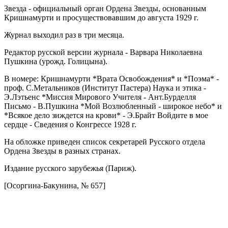
Звезда - официальный орган Ордена Звезды, основанным
Кришнамурти и просуществовавшим до августа 1929 г.
Журнал выходил раз в три месяца.
Редактор русской версии журнала - Варвара Николаевна
Пушкина (урожд. Голицына).
В номере: Кришнамурти *Врата Освобождения* и *Поэма* -
проф. С.Метальников (Институт Пастера) Наука и этика -
Э.Лэтьенс *Миссия Мирового Учителя - Ант.Бурделля
Письмо - В.Пушкина *Мой Возлюбленный - широкое небо* и
*Всякое дело зиждется на крови* - Э.Брайт Войдите в мое
сердце - Сведения о Конгрессе 1928 г.
На обложке приведен список секретарей Русского отдела
Ордена Звезды в разных странах.
Издание русского зарубежья (Париж).
[Осоргина-Бакунина, № 657]