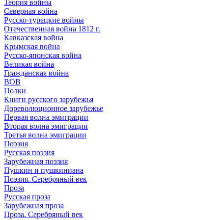
Теория войны
Северная война
Русско-турецкие войны
Отечественная война 1812 г.
Кавказская война
Крымская война
Русско-японская война
Великая война
Гражданская война
ВОВ
Полки
Книги русского зарубежья
Дореволюционное зарубежье
Первая волна эмиграции
Вторая волна эмиграции
Третья волна эмиграции
Поэзия
Русская поэзия
Зарубежная поэзия
Пушкин и пушкиниана
Поэзия. Серебряный век
Проза
Русская проза
Зарубежная проза
Проза. Серебряный век