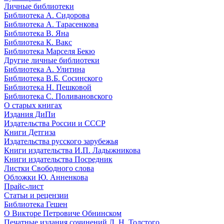
Личные библиотеки
Библиотека А. Сидорова
Библиотека А. Тарасенкова
Библиотека В. Яна
Библиотека К. Вакс
Библиотека Марселя Бекю
Другие личные библиотеки
Библиотека А. Улитина
Библиотека В.Б. Сосинского
Библиотека Н. Пешковой
Библиотека С. Поливановского
О старых книгах
Издания ДиПи
Издательства России и СССР
Книги Детгиза
Издательства русского зарубежья
Книги издательства И.П. Ладыжникова
Книги издательства Посредник
Листки Свободного слова
Обложки Ю. Анненкова
Прайс-лист
Статьи и рецензии
Библиотека Гешен
О Викторе Петровиче Обнинском
Печатные издания сочинений Л. Н. Толстого