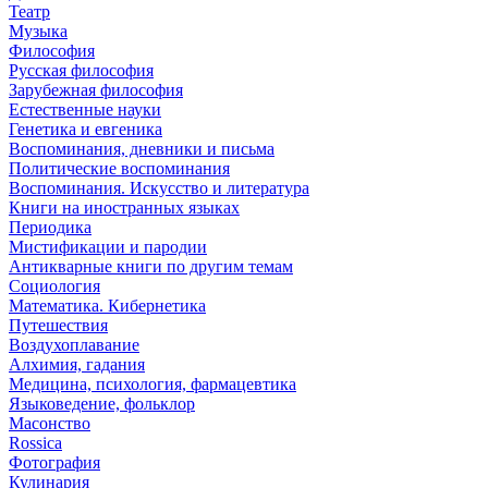
Театр
Музыка
Философия
Русская философия
Зарубежная философия
Естественные науки
Генетика и евгеника
Воспоминания, дневники и письма
Политические воспоминания
Воспоминания. Искусство и литература
Книги на иностранных языках
Периодика
Мистификации и пародии
Антикварные книги по другим темам
Социология
Математика. Кибернетика
Путешествия
Воздухоплавание
Алхимия, гадания
Медицина, психология, фармацевтика
Языковедение, фольклор
Масонство
Rossica
Фотография
Кулинария