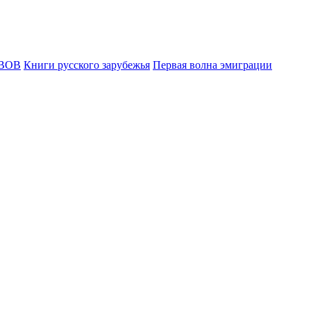
ВОВ
Книги русского зарубежья
Первая волна эмиграции