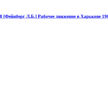
0
[Фейнберг Л.Б.] Рабочее движение в Харькове 19