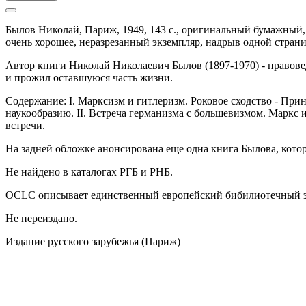
Былов Николай,
Париж,
1949,
143 с.,
оригинальный бумажный
очень хорошее, неразрезанный экземпляр, надрыв одной стран
Автор книги Николай Николаевич Былов (1897-1970) - правовед
и прожил оставшуюся часть жизни.
Содержание: I. Марксизм и гитлеризм. Роковое сходство - Прин
наукообразию. II. Встреча германизма с большевизмом. Маркс 
встречи.
На задней обложке анонсирована еще одна книга Былова, кото
Не найдено в каталогах РГБ и РНБ.
OCLC описывает единственный европейский бибилиотечный экз
Не переиздано.
Издание русского зарубежья (Париж)