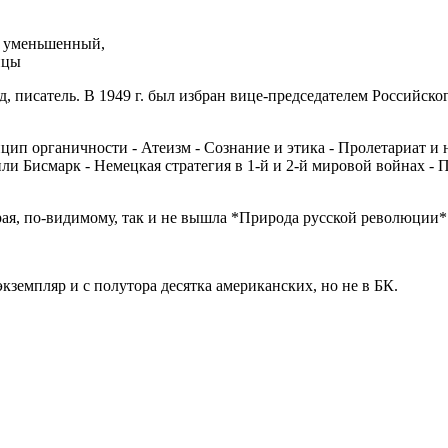
,
уменьшенный,
ицы
, писатель. В 1949 г. был избран вице-председателем Российск
цип органичности - Атеизм - Сознание и этика - Пролетариат и 
или Бисмарк - Немецкая стратегия в 1-й и 2-й мировой войнах -
рая, по-видимому, так и не вышла *Природа русской революции*
емпляр и с полутора десятка американских, но не в БК.