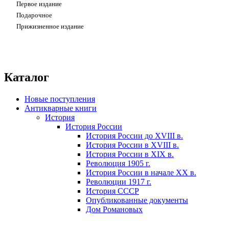
первое издание
подарочное
прижизненное издание
Каталог
Новые поступления
Антикварные книги
История
История России
История России до XVIII в.
История России в XVIII в.
История России в XIX в.
Революция 1905 г.
История России в начале XX в.
Революции 1917 г.
История СССР
Опубликованные документы
Дом Романовых