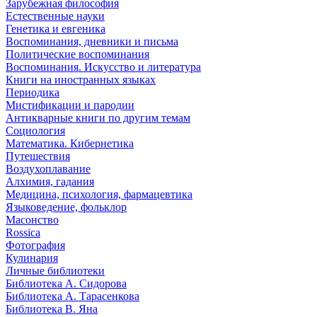
Зарубежная философия
Естественные науки
Генетика и евгеника
Воспоминания, дневники и письма
Политические воспоминания
Воспоминания. Искусство и литература
Книги на иностранных языках
Периодика
Мистификации и пародии
Антикварные книги по другим темам
Социология
Математика. Кибернетика
Путешествия
Воздухоплавание
Алхимия, гадания
Медицина, психология, фармацевтика
Языковедение, фольклор
Масонство
Rossica
Фотография
Кулинария
Личные библиотеки
Библиотека А. Сидорова
Библиотека А. Тарасенкова
Библиотека В. Яна