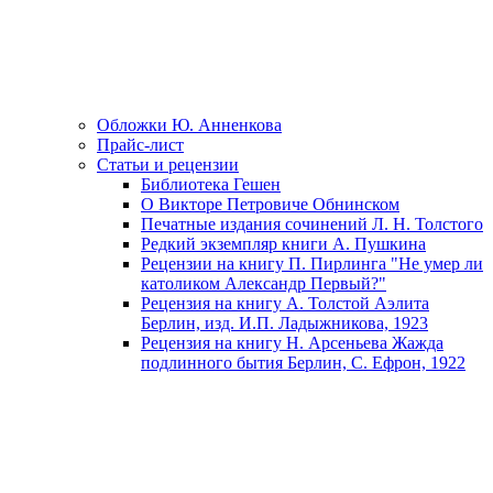
Обложки Ю. Анненкова
Прайс-лист
Статьи и рецензии
Библиотека Гешен
О Викторе Петровиче Обнинском
Печатные издания сочинений Л. Н. Толстого
Редкий экземпляр книги А. Пушкина
Рецензии на книгу П. Пирлинга "Не умер ли
католиком Александр Первый?"
Рецензия на книгу А. Толстой Аэлита
Берлин, изд. И.П. Ладыжникова, 1923
Рецензия на книгу Н. Арсеньева Жажда
подлинного бытия Берлин, С. Ефрон, 1922