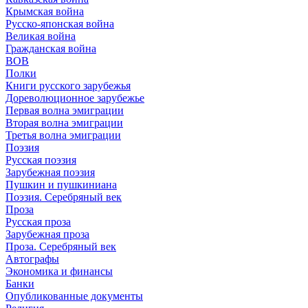
Крымская война
Русско-японская война
Великая война
Гражданская война
ВОВ
Полки
Книги русского зарубежья
Дореволюционное зарубежье
Первая волна эмиграции
Вторая волна эмиграции
Третья волна эмиграции
Поэзия
Русская поэзия
Зарубежная поэзия
Пушкин и пушкиниана
Поэзия. Серебряный век
Проза
Русская проза
Зарубежная проза
Проза. Серебряный век
Автографы
Экономика и финансы
Банки
Опубликованные документы