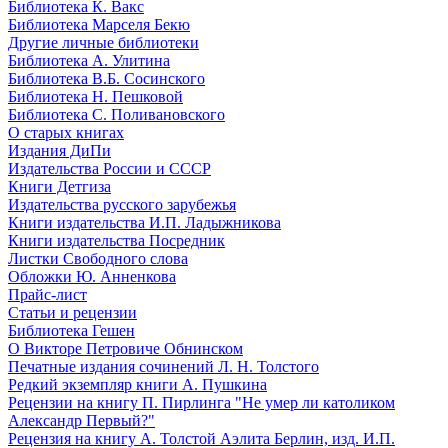
Библиотека К. Вакс
Библиотека Марселя Бекю
Другие личные библиотеки
Библиотека А. Улитина
Библиотека В.Б. Сосинского
Библиотека Н. Пешковой
Библиотека С. Поливановского
О старых книгах
Издания ДиПи
Издательства России и СССР
Книги Детгиза
Издательства русского зарубежья
Книги издательства И.П. Ладыжникова
Книги издательства Посредник
Листки Свободного слова
Обложки Ю. Анненкова
Прайс-лист
Статьи и рецензии
Библиотека Гешен
О Викторе Петровиче Обнинском
Печатные издания сочинений Л. Н. Толстого
Редкий экземпляр книги А. Пушкина
Рецензии на книгу П. Пирлинга "Не умер ли католиком
Александр Первый?"
Рецензия на книгу А. Толстой Аэлита Берлин, изд. И.П.