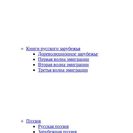
Книги русского зарубежья
Дореволюционное зарубежье
Первая волна эмиграции
Вторая волна эмиграции
Третья волна эмиграции
Поэзия
Русская поэзия
Зарубежная поэзия