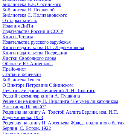
Библиотека В.Б. Сосинского
Библиотека Н. Пешковой
Библиотека С. Поливановского
О старых книгах
Издания ДиПи
Издательства России и СССР
Книги Детгиза
Издательства русского зарубежья
Книги издательства И.П. Ладыжникова
Книги издательства Посредник
Листки Свободного слова
Обложки Ю. Анненкова
Прайс-лист
Статьи и рецензии
Библиотека Гешен
О Викторе Петровиче Обнинском
Печатные издания сочинений Л. Н. Толстого
Редкий экземпляр книги А. Пушкина
Рецензии на книгу П. Пирлинга "Не умер ли католиком
Александр Первый?"
Рецензия на книгу А. Толстой Аэлита Берлин, изд. И.П.
Ладыжникова, 1923
Рецензия на книгу Н. Арсеньева Жажда подлинного бытия
Берлин, С. Ефрон, 1922
Проданные книги