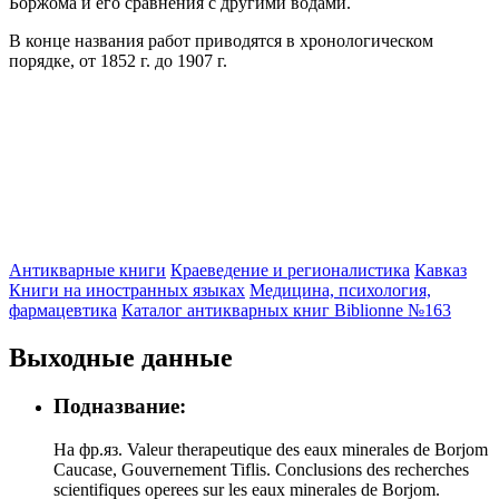
Боржома и его сравнения с другими водами.
В конце названия работ приводятся в хронологическом
порядке, от 1852 г. до 1907 г.
Антикварные книги
Краеведение и регионалистика
Кавказ
Книги на иностранных языках
Медицина, психология,
фармацевтика
Каталог антикварных книг Biblionne №163
Выходные данные
Подназвание:
На фр.яз. Valeur therapeutique des eaux minerales de Borjom
Caucase, Gouvernement Tiflis. Conclusions des recherches
scientifiques operees sur les eaux minerales de Borjom.