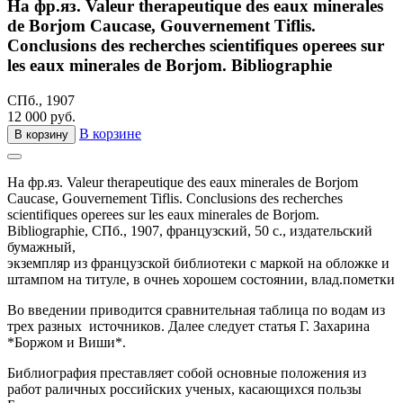
На фр.яз. Valeur therapeutique des eaux minerales
de Borjom Caucase, Gouvernement Tiflis.
Conclusions des recherches scientifiques operees sur
les eaux minerales de Borjom. Bibliographie
СПб., 1907
12 000 руб.
В корзине
В корзину
На фр.яз. Valeur therapeutique des eaux minerales de Borjom
Caucase, Gouvernement Tiflis. Conclusions des recherches
scientifiques operees sur les eaux minerales de Borjom.
Bibliographie,
СПб.,
1907,
французский,
50 с.,
издательский
бумажный,
экземпляр из французской библиотеки с маркой на обложке и
штампом на титуле, в очнеь хорошем состоянии, влад.пометки
Во введении приводится сравнительная таблица по водам из
трех разных источников. Далее следует статья Г. Захарина
*Боржом и Виши*.
Библиография преставляет собой основные положения из
работ раличных российских ученых, касающихся пользы