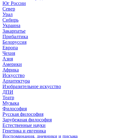
Юг России
Север
Урал
Сибирь
Украина
Закарпатье
Прибалтика
Белоруссия
Европа
Чехия
Азия
Америки
Африка
Искусство
Архитектура
Изобразительное искусство
ДПИ
Театр
Музыка
Философия
Русская философия
Зарубежная философия
Естественные науки
Генетика и евгеника
Воспоминания, дневники и письма