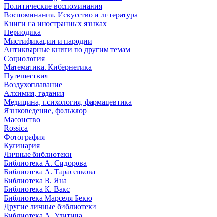
Политические воспоминания
Воспоминания. Искусство и литература
Книги на иностранных языках
Периодика
Мистификации и пародии
Антикварные книги по другим темам
Социология
Математика. Кибернетика
Путешествия
Воздухоплавание
Алхимия, гадания
Медицина, психология, фармацевтика
Языковедение, фольклор
Масонство
Rossica
Фотография
Кулинария
Личные библиотеки
Библиотека А. Сидорова
Библиотека А. Тарасенкова
Библиотека В. Яна
Библиотека К. Вакс
Библиотека Марселя Бекю
Другие личные библиотеки
Библиотека А. Улитина