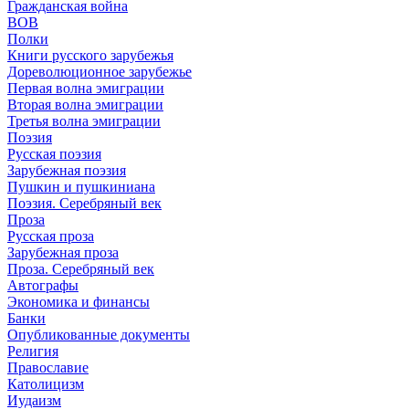
Гражданская война
ВОВ
Полки
Книги русского зарубежья
Дореволюционное зарубежье
Первая волна эмиграции
Вторая волна эмиграции
Третья волна эмиграции
Поэзия
Русская поэзия
Зарубежная поэзия
Пушкин и пушкиниана
Поэзия. Серебряный век
Проза
Русская проза
Зарубежная проза
Проза. Серебряный век
Автографы
Экономика и финансы
Банки
Опубликованные документы
Религия
Православие
Католицизм
Иудаизм