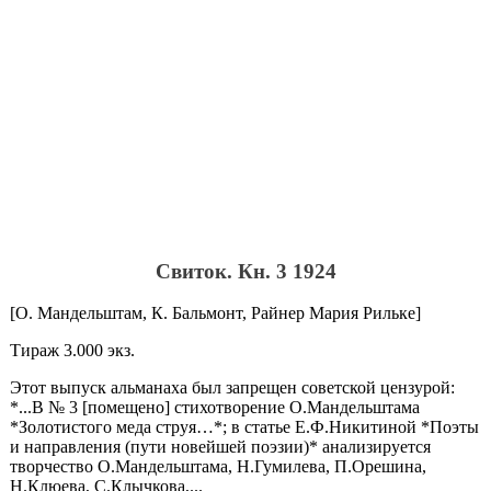
Свиток. Кн. 3 1924
[О. Мандельштам, К. Бальмонт, Райнер Мария Рильке]
Тираж 3.000 экз.
Этот выпуск альманаха был запрещен советской цензурой:
*...В № 3 [помещено] стихотворение О.Мандельштама
*Золотистого меда струя…*; в статье Е.Ф.Никитиной *Поэты
и направления (пути новейшей поэзии)* анализируется
творчество О.Мандельштама, Н.Гумилева, П.Орешина,
Н.Клюева, С.Клычкова,...