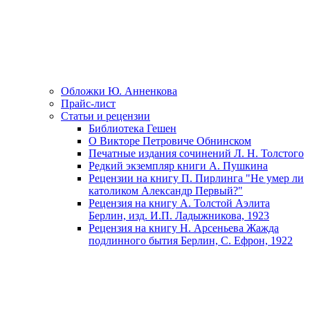
Обложки Ю. Анненкова
Прайс-лист
Статьи и рецензии
Библиотека Гешен
О Викторе Петровиче Обнинском
Печатные издания сочинений Л. Н. Толстого
Редкий экземпляр книги А. Пушкина
Рецензии на книгу П. Пирлинга "Не умер ли
католиком Александр Первый?"
Рецензия на книгу А. Толстой Аэлита
Берлин, изд. И.П. Ладыжникова, 1923
Рецензия на книгу Н. Арсеньева Жажда
подлинного бытия Берлин, С. Ефрон, 1922