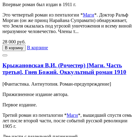
Впервые роман был издан в 1911 г.
Это четвертый роман из пенталогии *
Маги
*. Доктор Ральф
Морган (он же принц Нарайана Супрамати) обнаруживает,
что Земля оказалась под угрозой уничтожения и всему виной
неразумное человечество. Члены т...
28 000 руб.
В корзине
В корзину
Крыжановская В.И. (Рочестер) [Маги. Часть
третья]. Гнев Божий. Оккультный роман 1910
[Фантастика. Антиутопия. Роман-предупреждение]
Прижизненное издание автора.
Первое издание.
Третий роман из пенталогии *
Маги
*, вышедший спустя семь
лет после второй части, после событий русской революции
1905 г.
Две части с раздельной пагинацией.