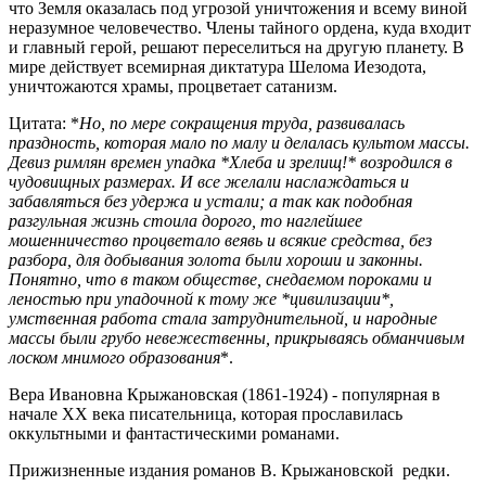
что Земля оказалась под угрозой уничтожения и всему виной
неразумное человечество. Члены тайного ордена, куда входит
и главный герой, решают переселиться на другую планету. В
мире действует всемирная диктатура Шелома Иезодота,
уничтожаются храмы, процветает сатанизм.
Цитата: *
Но, по мере сокращения труда, развивалась
праздность, которая мало по малу и делалась культом массы.
Девиз римлян времен упадка *Хлеба и зрелищ!* возродился в
чудовищных размерах. И все желали наслаждаться и
забавляться без удержа и устали; а так как подобная
разгульная жизнь стоила дорого, то наглейшее
мошенничество процветало веявь и всякие средства, без
разбора, для добывания золота были хороши и законны.
Понятно, что в таком обществе, снедаемом пороками и
леностью при упадочной к тому же *цивилизации*,
умственная работа стала затруднительной, и народные
массы были грубо невежественны, прикрываясь обманчивым
лоском мнимого образования
*.
Вера Ивановна Крыжановская (1861-1924) - популярная в
начале XX века писательница, которая прославилась
оккультными и фантастическими романами.
Прижизненные издания романов В. Крыжановской редки.