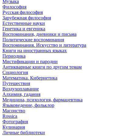
Музыка
Философия
Русская философия
Зарубежная философия
Естественные науки
Генетика и евгеника
Воспоминания, дневники и письма
Политические воспоминания
Воспоминания. Искусство и литература
Книги на иностранных языках
Периодика
Мистификации и пародии
Антикварные книги по другим темам
Социология
Математика. Кибернетика
Путешествия
Воздухоплавание
Алхимия, гадания
Медицина, психология, фармацевтика
Языковедение, фольклор
Масонство
Rossica
Фотография
Кулинария
Личные библиотеки