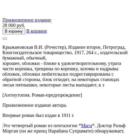
Прижизненное издание
28 000 руб.
В корзине
В корзину
Крыжановская В.И. (Рочестер),
Издание второе,
Петроград,
Книгоиздательское товарищество,
1917,
264 с.,
издательский
бумажный,
обычный,
хорошее, обложки - ближе к удовлетворительному, утрата
части корешка, трещины по корешку, заломы и надрывы
обложек, обложки любительски подреставрированы с
обратной стороны, блок отходит, на некоторых станицах
лисьи пятнышки, некоторые листы выпадают, к з
[Антиутопия. Роман-предупреждение]
Прижизненное издание автора.
Впервые роман был издан в 1911 г.
Это четвертый роман из пенталогии *
Маги
*. Доктор Ральф
Морган (он же принц Нарайана Супрамати) обнаруживает,