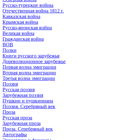
Русско-турецкие войны
Отечественная война 1812 г.
Кавказская война
Крымская война
Русско-японская война
Великая война
Гражданская война
ВОВ
Полки
Книги русского зарубежья
Дореволюционное зарубежье
Первая волна эмиграции
Вторая волна эмиграции
Третья волна эмиграции
Поэзия
Русская поэзия
Зарубежная поэзия
Пушкин и пушкиниана
Поэзия. Серебряный век
Проза
Русская проза
Зарубежная проза
Проза. Серебряный век
Автографы