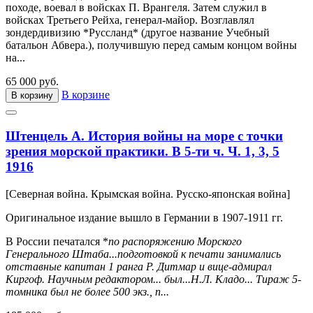
походе, воевал в войсках П. Врангеля. Затем служил в
войсках Третьего Рейха, генерал-майор. Возглавлял
зондердивизию *Руссланд* (другое название Учебный
батальон Абвера.), получившую перед самым концом войны
на...
65 000 руб.
В корзине
В корзину
Штенцель А. История войны на море с точки
зрения морской практики. В 5-ти ч. Ч. 1, 3, 5
1916
[Северная война. Крымская война. Русско-японская война]
Оригинальное издание вышло в Германии в 1907-1911 гг.
В России печатался *
по распоряжению Морского
Генерального Штаба...подготовкой к печати занимались
отставные капитан 1 ранга Р. Дитмар и вице-адмирал
Киргоф. Научным редактором... был...Н.Л. Кладо... Тираж 5-
томника был не более 500 экз., п...