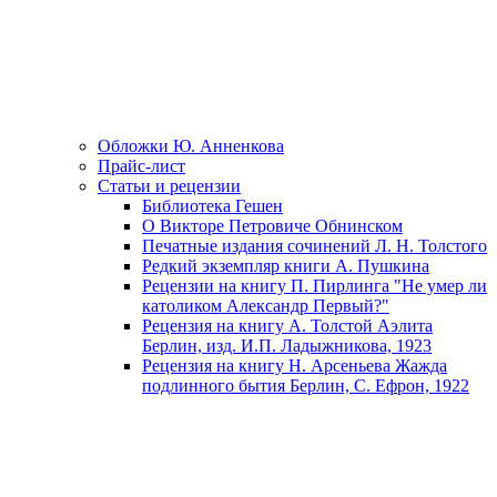
Обложки Ю. Анненкова
Прайс-лист
Статьи и рецензии
Библиотека Гешен
О Викторе Петровиче Обнинском
Печатные издания сочинений Л. Н. Толстого
Редкий экземпляр книги А. Пушкина
Рецензии на книгу П. Пирлинга "Не умер ли
католиком Александр Первый?"
Рецензия на книгу А. Толстой Аэлита
Берлин, изд. И.П. Ладыжникова, 1923
Рецензия на книгу Н. Арсеньева Жажда
подлинного бытия Берлин, С. Ефрон, 1922