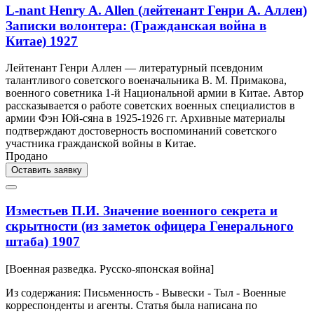
L-nant Henry A. Allen (лейтенант Генри А. Аллен)
Записки волонтера: (Гражданская война в
Китае) 1927
Лейтенант Генри Аллен — литературный псевдоним
талантливого советского военачальника В. М. Примакова,
военного советника 1-й Национальной армии в Китае. Автор
рассказывается о работе советских военных специалистов в
армии Фэн Юй-сяна в 1925-1926 гг. Архивные материалы
подтверждают достоверность воспоминаний советского
участника гражданской войны в Китае.
Продано
Оставить заявку
Изместьев П.И. Значение военного секрета и
скрытности (из заметок офицера Генерального
штаба) 1907
[Военная разведка. Русско-японская война]
Из содержания: Письменность - Вывески - Тыл - Военные
корреспонденты и агенты. Статья была написана по