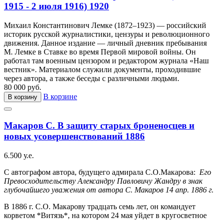
1915 - 2 июля 1916) 1920
Михаил Константинович Лемке (1872–1923) — российский
историк русской журналистики, цензуры и революционного
движения. Данное издание — личный дневник пребывания
М. Лемке в Ставке во время Первой мировой войны. Он
работал там военным цензором и редактором журнала «Наш
вестник». Материалом служили документы, проходившие
через автора, а также беседы с различными людьми.
80 000 руб.
В корзине
В корзину
Макаров С. В защиту старых броненосцев и
новых усовершенствований 1886
6.500 у.е.
С автографом автора, будущего адмирала С.О.Макарова:
Его
Превосходительству Александру Павловичу Жандру в знак
глубочайшего уважения от автора С. Макаров 14 апр. 1886 г.
В 1886 г. С.О. Макарову традцать семь лет, он командует
корветом *Витязь*, на котором 24 мая уйдет в кругосветное