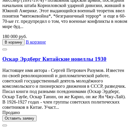
Месснер (1891-1974) - полковник царской армии, последний
начальник штаба Корниловской ударной дивизии, живший в
Южной Америке. Этот выдающийся военный теоретик ввел
понятия *мятежевойна*, *безграничный террор* и еще в 60-
70-ые гг. предупредил о том, что военные конфликты в новом
мире буд...
180 000 руб.
В корзине
В корзину
Оскар Эрдберг Китайские новеллы 1930
Настоящее имя автора - Сергей Петрович Разумов. Известен
по своей революционной и дипломатической работе,
советский государственный деятель молодёжного
комсомольского и пионерского движения в СССР, разведчик.
Писал книги под разными псевдонимами (Оскар Эрдберг,
Оскар Таубе, Оскар Танин, он же Карио, он же Ян Чжу-Лай).
В 1926-1927 годах - член группы советских политических
советников в Китае. Участ...
Продано
Оставить заявку