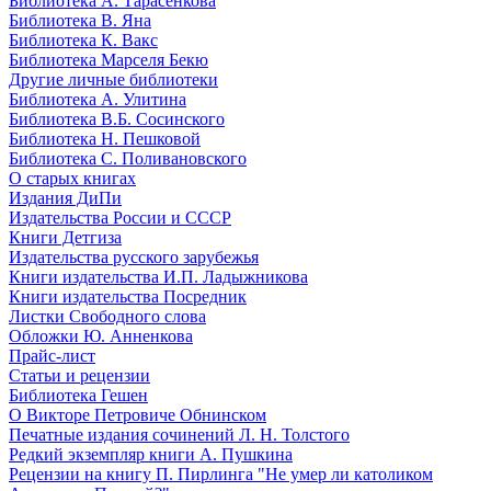
Библиотека А. Тарасенкова
Библиотека В. Яна
Библиотека К. Вакс
Библиотека Марселя Бекю
Другие личные библиотеки
Библиотека А. Улитина
Библиотека В.Б. Сосинского
Библиотека Н. Пешковой
Библиотека С. Поливановского
О старых книгах
Издания ДиПи
Издательства России и СССР
Книги Детгиза
Издательства русского зарубежья
Книги издательства И.П. Ладыжникова
Книги издательства Посредник
Листки Свободного слова
Обложки Ю. Анненкова
Прайс-лист
Статьи и рецензии
Библиотека Гешен
О Викторе Петровиче Обнинском
Печатные издания сочинений Л. Н. Толстого
Редкий экземпляр книги А. Пушкина
Рецензии на книгу П. Пирлинга "Не умер ли католиком