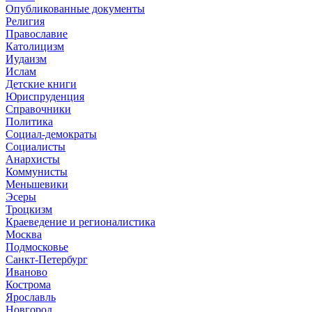
Опубликованные документы
Религия
Православие
Католицизм
Иудаизм
Ислам
Детские книги
Юриспруденция
Справочники
Политика
Социал-демократы
Социалисты
Анархисты
Коммунисты
Меньшевики
Эсеры
Троцкизм
Краеведение и регионалистика
Москва
Подмосковье
Санкт-Петербург
Иваново
Кострома
Ярославль
Новгород