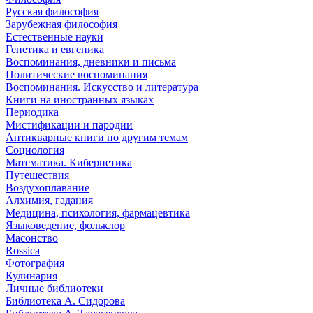
Русская философия
Зарубежная философия
Естественные науки
Генетика и евгеника
Воспоминания, дневники и письма
Политические воспоминания
Воспоминания. Искусство и литература
Книги на иностранных языках
Периодика
Мистификации и пародии
Антикварные книги по другим темам
Социология
Математика. Кибернетика
Путешествия
Воздухоплавание
Алхимия, гадания
Медицина, психология, фармацевтика
Языковедение, фольклор
Масонство
Rossica
Фотография
Кулинария
Личные библиотеки
Библиотека А. Сидорова