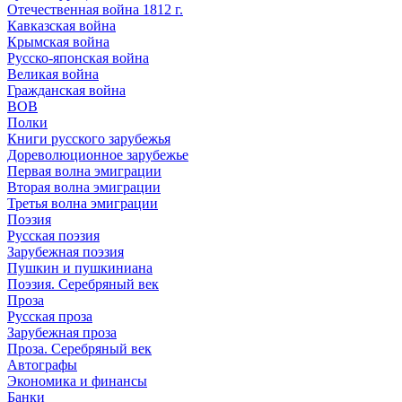
Отечественная война 1812 г.
Кавказская война
Крымская война
Русско-японская война
Великая война
Гражданская война
ВОВ
Полки
Книги русского зарубежья
Дореволюционное зарубежье
Первая волна эмиграции
Вторая волна эмиграции
Третья волна эмиграции
Поэзия
Русская поэзия
Зарубежная поэзия
Пушкин и пушкиниана
Поэзия. Серебряный век
Проза
Русская проза
Зарубежная проза
Проза. Серебряный век
Автографы
Экономика и финансы
Банки