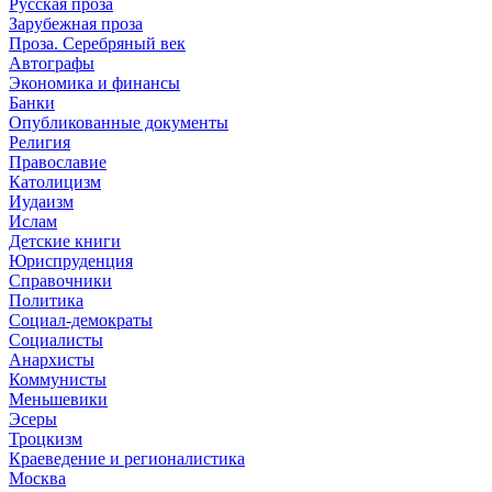
Русская проза
Зарубежная проза
Проза. Серебряный век
Автографы
Экономика и финансы
Банки
Опубликованные документы
Религия
Православие
Католицизм
Иудаизм
Ислам
Детские книги
Юриспруденция
Справочники
Политика
Социал-демократы
Социалисты
Анархисты
Коммунисты
Меньшевики
Эсеры
Троцкизм
Краеведение и регионалистика
Москва