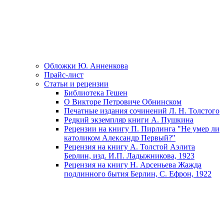
Обложки Ю. Анненкова
Прайс-лист
Статьи и рецензии
Библиотека Гешен
О Викторе Петровиче Обнинском
Печатные издания сочинений Л. Н. Толстого
Редкий экземпляр книги А. Пушкина
Рецензии на книгу П. Пирлинга "Не умер ли
католиком Александр Первый?"
Рецензия на книгу А. Толстой Аэлита
Берлин, изд. И.П. Ладыжникова, 1923
Рецензия на книгу Н. Арсеньева Жажда
подлинного бытия Берлин, С. Ефрон, 1922