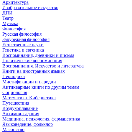
Архитектура
Изобразительное искусство
ДПИ
Театр
Музыка
Философия
Русская философия
Зарубежная философия
Естественные науки
Генетика и евгеника
Воспоминания, дневники и письма
Политические воспоминания
Воспоминания. Искусство и литература
Книги на иностранных языках
Периодика
Мистификации и пародии
Антикварные книги по другим темам
Социология
Математика. Кибернетика
Путешествия
Воздухоплавание
Алхимия, гадания
Медицина, психология, фармацевтика
Языковедение, фольклор
Масонство