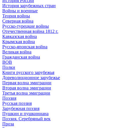
История России
История зарубежных стран
Войны и военные
Теория войны
Северная война
Русско-турецкие войны
Отечественная война 1812 г.
Кавказская война
Крымская война
Русско-японская война
Великая война
Гражданская война
ВОВ
Полки
Книги русского зарубежья
Дореволюционное зарубежье
Первая волна эмиграции
Вторая волна эмиграции
Третья волна эмиграции
Поэзия
Русская поэзия
Зарубежная поэзия
Пушкин и пушкиниана
Поэзия. Серебряный век
Проза