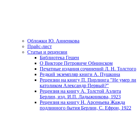
Обложки Ю. Анненкова
Прайс-лист
Статьи и рецензии
Библиотека Гешен
О Викторе Петровиче Обнинском
Печатные издания сочинений Л. Н. Толстого
Редкий экземпляр книги А. Пушкина
Рецензии на книгу П. Пирлинга "Не умер ли
католиком Александр Первый?"
Рецензия на книгу А. Толстой Аэлита
Берлин, изд. И.П. Ладыжникова, 1923
Рецензия на книгу Н. Арсеньева Жажда
подлинного бытия Берлин, С. Ефрон, 1922