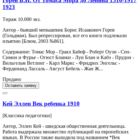
Горев Б.И. От Томаса Мора до Ленина 1516-1917
1923
Тираж 10.000 экз.
Автор - бывший меньшевик Борис Исаакович Горев
(Гольдман). Был репрессирован, все его книги подлежали
изъятию [Блюм, 2003 №861].
Содержание: Томас Мор - Гракх Бабеф - Роберт Оуэн - Сен-
Симон и Фурье - Огюст Бланки - Луи Блан и Кабэ - Прудон -
Вильгельм Ветлинг - Карл Маркс - Фридрих Энгельс -
Фердинанд Лассаль - Август Бебель - Жан Ж...
Продано
Оставить заявку
Кей Эллен Век ребенка 1910
[Классика педагогики]
Автор, Эллен Кей - шведская общественная деятельница.
Работа выдержала множество публикаций на европейских
языках. В России также выходила под названием *Век