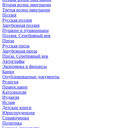
Вторая волна эмиграции
Третья волна эмиграции
Поэзия
Русская поэзия
Зарубежная поэзия
Пушкин и пушкиниана
Поэзия. Серебряный век
Проза
Русская проза
Зарубежная проза
Проза. Серебряный век
Автографы
Экономика и финансы
Банки
Опубликованные документы
Религия
Православие
Католицизм
Иудаизм
Ислам
Детские книги
Юриспруденция
Справочники
Политика