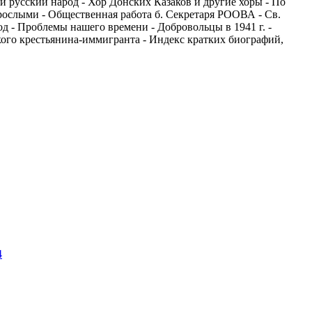
и русский народ - Хор Донских Казаков и другие хоры - По
зрослыми - Общественная работа б. Секретаря РООВА - Св.
д - Проблемы нашего времени - Добровольцы в 1941 г. -
кого крестьянина-иммигранта - Индекс кратких биографий,
4