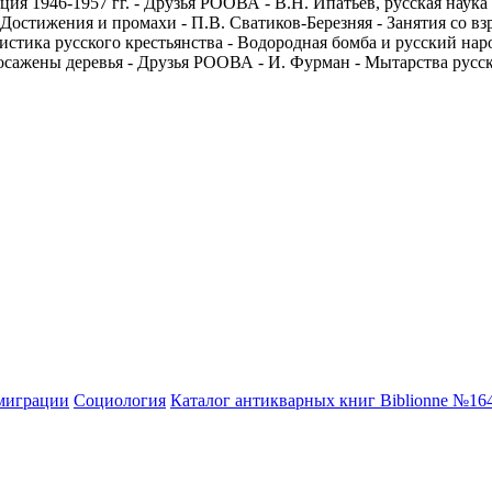
я 1946-1957 гг. - Друзья РООВА - В.Н. Ипатьев, русская наука 
- Достижения и промахи - П.В. Сватиков-Березняя - Занятия со в
стика русского крестьянства - Водородная бомба и русский наро
посажены деревья - Друзья РООВА - И. Фурман - Мытарства русс
эмиграции
Социология
Каталог антикварных книг Biblionne №16