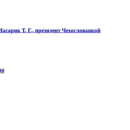
Масарик Т. Г., президент Чехословацкой
00