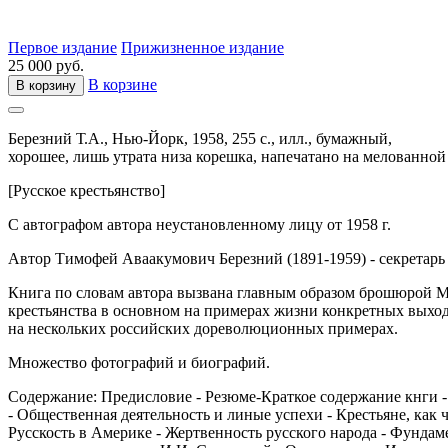
Первое издание
Прижизненное издание
25 000 руб.
В корзине
В корзину
Березний Т.А.,
Нью-Йорк,
1958,
255 с., илл.,
бумажный,
хорошее, лишь утрата низа корешка, напечатано на мелованной 
[Русское крестьянство]
С автографом автора неустановленному лицу от 1958 г.
Автор Тимофей Аваакумович Березний (1891-1959) - секретар
Книга по словам автора вызвана главным образом брошюрой Мак
крестьянства в основном на примерах жизни конкретных выхо
на нескольких российских дореволюционных примерах.
Множество фотографий и биографий.
Содержание: Предисловие - Резюме-Краткое содержание кнги - 
- Общественная деятельность и линые успехи - Крестьяне, как 
Русскость в Америке - Жертвенность русского народа - Фундам