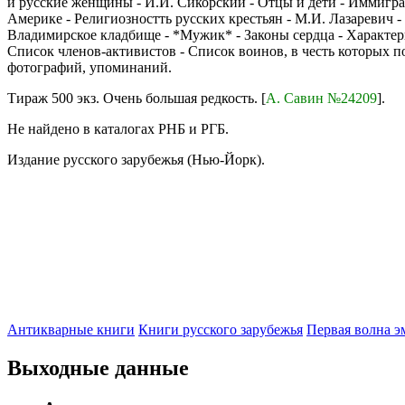
и русские женщины - И.И. Сикорский - Отцы и дети - Иммиграци
Америке - Религиозностть русских крестьян - М.И. Лазаревич 
Владимирское кладбище - *Мужик* - Законы сердца - Характери
Список членов-активистов - Список воинов, в честь которых 
фотографий, упоминаний.
Тираж 500 экз. Очень большая редкость. [
А. Савин №24209
].
Не найдено в каталогах РНБ и РГБ.
Издание русского зарубежья (Нью-Йорк).
Антикварные книги
Книги русского зарубежья
Первая волна 
Выходные данные