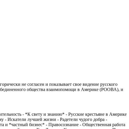
горически не согласен и показывает свое видение русского
о обединенного общества взаимопомощи в Америке (РООВА), и
тельность - *К свету и знанию* - Русские крестьяне в Америке
у - Искатели лучшей жизни - Радетели чудого добра -
та и *частный бизнес* - Правосознание - Общественная работа