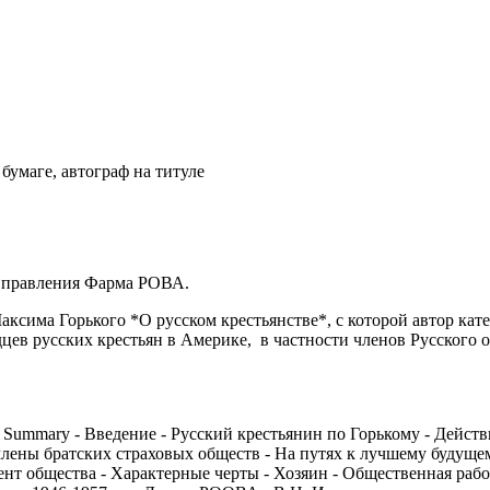
бумаге, автограф на титуле
ь правления Фарма РОВА.
сима Горького *О русском крестьянстве*, с которой автор кате
дцев русских крестьян в Америке, в частности членов Русског
Summary - Введение - Русский крестьянин по Горькому - Действи
члены братских страховых обществ - На путях к лучшему будущем
ент общества - Характерные черты - Хозяин - Общественная рабо