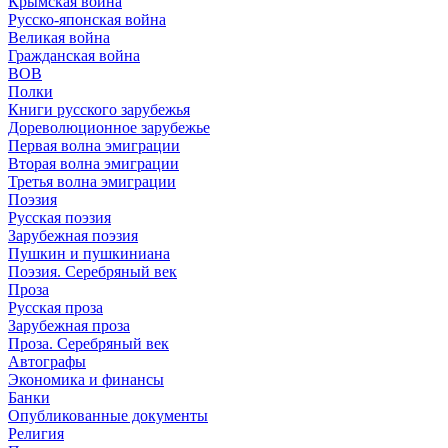
Крымская война
Русско-японская война
Великая война
Гражданская война
ВОВ
Полки
Книги русского зарубежья
Дореволюционное зарубежье
Первая волна эмиграции
Вторая волна эмиграции
Третья волна эмиграции
Поэзия
Русская поэзия
Зарубежная поэзия
Пушкин и пушкиниана
Поэзия. Серебряный век
Проза
Русская проза
Зарубежная проза
Проза. Серебряный век
Автографы
Экономика и финансы
Банки
Опубликованные документы
Религия