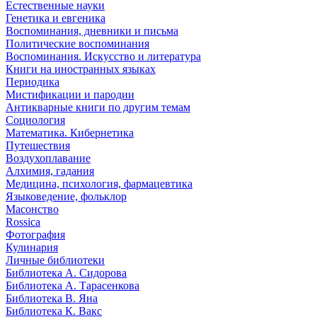
Естественные науки
Генетика и евгеника
Воспоминания, дневники и письма
Политические воспоминания
Воспоминания. Искусство и литература
Книги на иностранных языках
Периодика
Мистификации и пародии
Антикварные книги по другим темам
Социология
Математика. Кибернетика
Путешествия
Воздухоплавание
Алхимия, гадания
Медицина, психология, фармацевтика
Языковедение, фольклор
Масонство
Rossica
Фотография
Кулинария
Личные библиотеки
Библиотека А. Сидорова
Библиотека А. Тарасенкова
Библиотека В. Яна
Библиотека К. Вакс