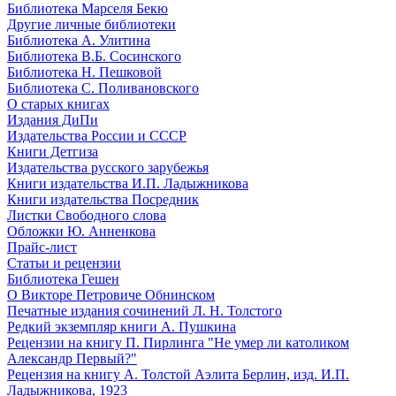
Библиотека Марселя Бекю
Другие личные библиотеки
Библиотека А. Улитина
Библиотека В.Б. Сосинского
Библиотека Н. Пешковой
Библиотека С. Поливановского
О старых книгах
Издания ДиПи
Издательства России и СССР
Книги Детгиза
Издательства русского зарубежья
Книги издательства И.П. Ладыжникова
Книги издательства Посредник
Листки Свободного слова
Обложки Ю. Анненкова
Прайс-лист
Статьи и рецензии
Библиотека Гешен
О Викторе Петровиче Обнинском
Печатные издания сочинений Л. Н. Толстого
Редкий экземпляр книги А. Пушкина
Рецензии на книгу П. Пирлинга "Не умер ли католиком
Александр Первый?"
Рецензия на книгу А. Толстой Аэлита Берлин, изд. И.П.
Ладыжникова, 1923