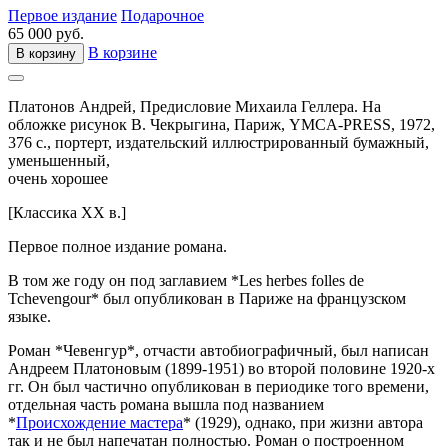
Первое издание
Подарочное
65 000 руб.
В корзине
В корзину
Платонов Андрей,
Предисловие Михаила Геллера. На
обложке рисунок В. Чекрыгина,
Париж,
YMCA-PRESS,
1972,
376 с., портерт,
издательский иллюстрированный бумажный,
уменьшенный,
очень хорошее
[Классика XX в.]
Первое полное издание романа.
В том же году он под заглавием *Les herbes folles de
Tchevengour* был опубликован в Париже на французском
языке.
Роман *Чевенгур*, отчасти автобиографичный, был написан
Андреем Платоновым (1899-1951) во второй половине 1920-х
гг. Он был частично опубликован в периодике того времени,
отдельная часть романа вышла под названием
*
Происхождение мастера
* (1929), однако, при жизни автора
так и не был напечатан полностью. Роман о построенном