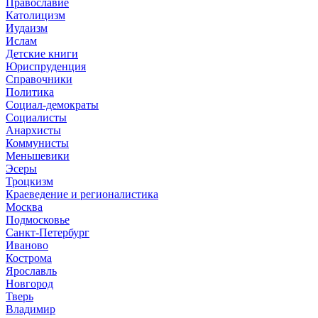
Православие
Католицизм
Иудаизм
Ислам
Детские книги
Юриспруденция
Справочники
Политика
Социал-демократы
Социалисты
Анархисты
Коммунисты
Меньшевики
Эсеры
Троцкизм
Краеведение и регионалистика
Москва
Подмосковье
Санкт-Петербург
Иваново
Кострома
Ярославль
Новгород
Тверь
Владимир