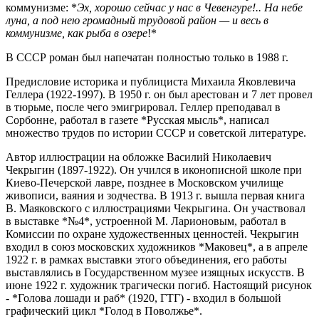
коммунизме: *
Эх, хорошо сейчас у нас в Чевенгуре!.. На небе
луна, а под нею громадный трудовой район — и весь в
коммунизме, как рыба в озере
!*
В СССР роман был напечатан полностью только в 1988 г.
Предисловие историка и публициста Михаила Яковлевича
Геллера (1922-1997). В 1950 г. он был арестован и 7 лет провел
в тюрьме, после чего эмигрировал. Геллер преподавал в
Сорбонне, работал в газете *Русская мысль*, написал
множество трудов по истории СССР и советской литературе.
Автор иллюстрации на обложке Василий Николаевич
Чекрыгин (1897-1922). Он учился в иконописной школе при
Киево-Печерской лавре, позднее в Московском училище
живописи, ваяния и зодчества. В 1913 г. вышла первая книга
В. Маяковского с иллюстрациями Чекрыгина. Он участвовал
в выставке *№4*, устроенной М. Ларионовым, работал в
Комиссии по охране художественных ценностей. Чекрыгин
входил в союз московских художников *Маковец*, а в апреле
1922 г. в рамках выставки этого объединения, его работы
выставлялись в Государственном музее изящных искусств. В
июне 1922 г. художник трагически погиб. Настоящий рисунок
- *Голова лошади и раб* (1920, ГТГ) - входил в большой
графический цикл *Голод в Поволжье*.