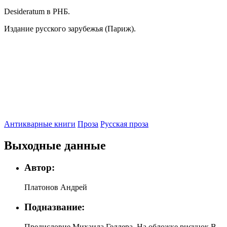
Desideratum в РНБ.
Издание русского зарубежья (Париж).
Антикварные книги
Проза
Русская проза
Выходные данные
Автор:
Платонов Андрей
Подназвание:
Предисловие Михаила Геллера. На обложке рисунок В.